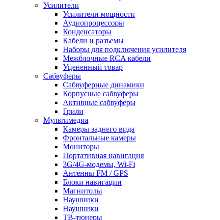
Усилители
Усилители мощности
Аудиопроцессоры
Конденсаторы
Кабели и разъемы
Наборы для подключения усилителя
Межблочные RCA кабели
Уцененный товар
Сабвуферы
Сабвуферные динамики
Корпусные сабвуферы
Активные сабвуферы
Грили
Мультимедиа
Камеры заднего вида
Фронтальные камеры
Мониторы
Портативная навигация
3G/4G-модемы, Wi-Fi
Антенны FM / GPS
Блоки навигации
Магнитолы
Наушники
Наушники
ТВ-тюнеры