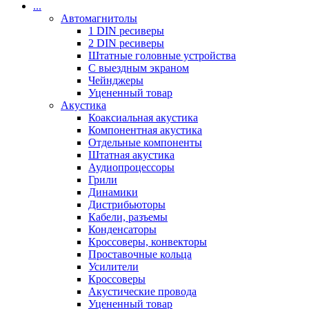
...
Автомагнитолы
1 DIN ресиверы
2 DIN ресиверы
Штатные головные устройства
С выездным экраном
Чейнджеры
Уцененный товар
Акустика
Коаксиальная акустика
Компонентная акустика
Отдельные компоненты
Штатная акустика
Аудиопроцессоры
Грили
Динамики
Дистрибьюторы
Кабели, разъемы
Конденсаторы
Кроссоверы, конвекторы
Проставочные кольца
Усилители
Кроссоверы
Акустические провода
Уцененный товар