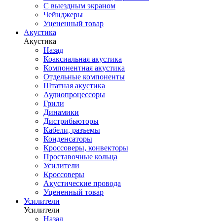
С выездным экраном
Чейнджеры
Уцененный товар
Акустика
Акустика
Назад
Коаксиальная акустика
Компонентная акустика
Отдельные компоненты
Штатная акустика
Аудиопроцессоры
Грили
Динамики
Дистрибьюторы
Кабели, разъемы
Конденсаторы
Кроссоверы, конвекторы
Проставочные кольца
Усилители
Кроссоверы
Акустические провода
Уцененный товар
Усилители
Усилители
Назад