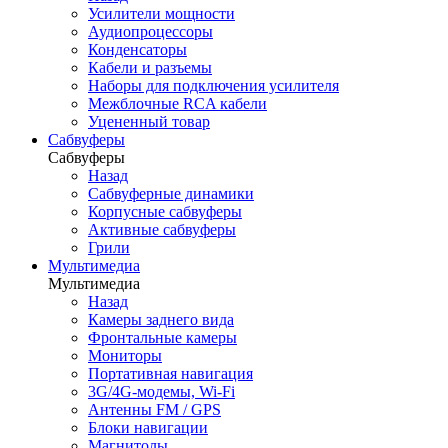
Усилители мощности
Аудиопроцессоры
Конденсаторы
Кабели и разъемы
Наборы для подключения усилителя
Межблочные RCA кабели
Уцененный товар
Сабвуферы
Сабвуферы
Назад
Сабвуферные динамики
Корпусные сабвуферы
Активные сабвуферы
Грили
Мультимедиа
Мультимедиа
Назад
Камеры заднего вида
Фронтальные камеры
Мониторы
Портативная навигация
3G/4G-модемы, Wi-Fi
Антенны FM / GPS
Блоки навигации
Магнитолы