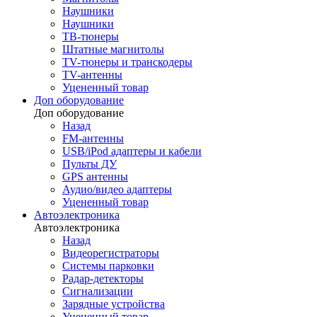
Наушники
Наушники
ТВ-тюнеры
Штатные магнитолы
TV-тюнеры и транскодеры
TV-антенны
Уцененный товар
Доп оборудование
Доп оборудование
Назад
FM-антенны
USB/iPod адаптеры и кабели
Пульты ДУ
GPS антенны
Аудио/видео адаптеры
Уцененный товар
Автоэлектроника
Автоэлектроника
Назад
Видеорегистраторы
Системы парковки
Радар-детекторы
Сигнализации
Зарядные устройства
Уцененный товар