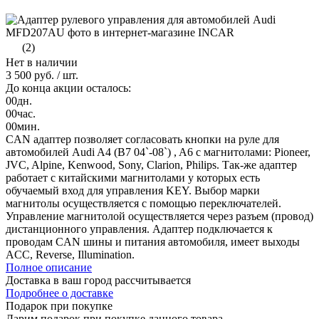
(2)
Нет в наличии
3 500 руб.
/ шт.
До конца акции осталось:
00
дн.
00
час.
00
мин.
CAN адаптер позволяет согласовать кнопки на руле для
автомобилей Audi A4 (B7 04`-08`) , A6 с магнитолами: Pioneer,
JVC, Alpine, Kenwood, Sony, Clarion, Philips. Так-же адаптер
работает с китайскими магнитолами у которых есть
обучаемый вход для управления KEY. Выбор марки
магнитолы осуществляется с помощью переключателей.
Управление магнитолой осуществляется через разъем (провод)
дистанционного управления. Адаптер подключается к
проводам CAN шины и питания автомобиля, имеет выходы
ACC, Reverse, Illumination.
Полное описание
Доставка в ваш город
рассчитывается
Подробнее о доставке
Подарок при покупке
Дарим подарок при покупке данного товара