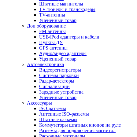
Штатные магнитолы
TV-тюнеры и транскодеры
TV-антенны
Уцененный товар
Доп оборудование
FM-антенны
USB/iPod адаптеры и кабели
Пульты ДУ
GPS антенны
Аудио/видео адаптеры
Уцененный товар
Автоэлектроника
Видеорегистраторы
Системы парковки
Радар-детекторы
Сигнализации
Зарядные устройства
Уцененный товар
Аксессуары
ISO-разъемы
Антенные ISO-разъемы
Штатные разъемы
Коммутаторы штатных кнопок на руле
Разъемы для подключения магнитол
Расходные материалы