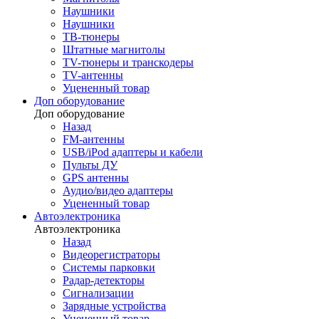
Наушники
Наушники
ТВ-тюнеры
Штатные магнитолы
TV-тюнеры и транскодеры
TV-антенны
Уцененный товар
Доп оборудование
Доп оборудование
Назад
FM-антенны
USB/iPod адаптеры и кабели
Пульты ДУ
GPS антенны
Аудио/видео адаптеры
Уцененный товар
Автоэлектроника
Автоэлектроника
Назад
Видеорегистраторы
Системы парковки
Радар-детекторы
Сигнализации
Зарядные устройства
Уцененный товар