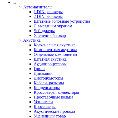
...
Автомагнитолы
1 DIN ресиверы
2 DIN ресиверы
Штатные головные устройства
С выездным экраном
Чейнджеры
Уцененный товар
Акустика
Коаксиальная акустика
Компонентная акустика
Отдельные компоненты
Штатная акустика
Аудиопроцессоры
Грили
Динамики
Дистрибьюторы
Кабели, разъемы
Конденсаторы
Кроссоверы, конвекторы
Проставочные кольца
Усилители
Кроссоверы
Акустические провода
Уцененный товар