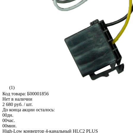
(1)
Код товара: Б00001856
Нет в наличии
2 680 руб.
/ шт.
До конца акции осталось:
00
дн.
00
час.
00
мин.
High-Low конвертор 4-канальный HLC2 PLUS