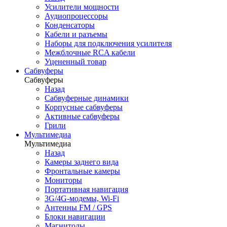
Усилители мощности
Аудиопроцессоры
Конденсаторы
Кабели и разъемы
Наборы для подключения усилителя
Межблочные RCA кабели
Уцененный товар
Сабвуферы
Сабвуферы
Назад
Сабвуферные динамики
Корпусные сабвуферы
Активные сабвуферы
Грили
Мультимедиа
Мультимедиа
Назад
Камеры заднего вида
Фронтальные камеры
Мониторы
Портативная навигация
3G/4G-модемы, Wi-Fi
Антенны FM / GPS
Блоки навигации
Магнитолы