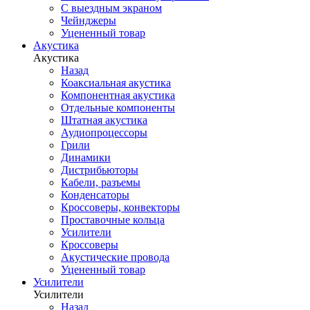
С выездным экраном
Чейнджеры
Уцененный товар
Акустика
Акустика
Назад
Коаксиальная акустика
Компонентная акустика
Отдельные компоненты
Штатная акустика
Аудиопроцессоры
Грили
Динамики
Дистрибьюторы
Кабели, разъемы
Конденсаторы
Кроссоверы, конвекторы
Проставочные кольца
Усилители
Кроссоверы
Акустические провода
Уцененный товар
Усилители
Усилители
Назад