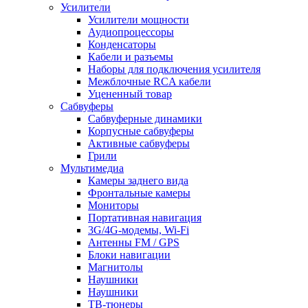
Усилители
Усилители мощности
Аудиопроцессоры
Конденсаторы
Кабели и разъемы
Наборы для подключения усилителя
Межблочные RCA кабели
Уцененный товар
Сабвуферы
Сабвуферные динамики
Корпусные сабвуферы
Активные сабвуферы
Грили
Мультимедиа
Камеры заднего вида
Фронтальные камеры
Мониторы
Портативная навигация
3G/4G-модемы, Wi-Fi
Антенны FM / GPS
Блоки навигации
Магнитолы
Наушники
Наушники
ТВ-тюнеры