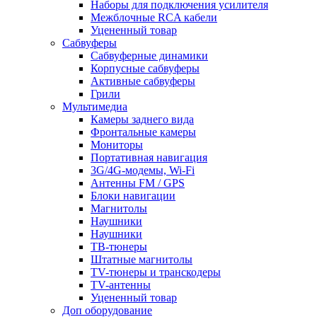
Наборы для подключения усилителя
Межблочные RCA кабели
Уцененный товар
Сабвуферы
Сабвуферные динамики
Корпусные сабвуферы
Активные сабвуферы
Грили
Мультимедиа
Камеры заднего вида
Фронтальные камеры
Мониторы
Портативная навигация
3G/4G-модемы, Wi-Fi
Антенны FM / GPS
Блоки навигации
Магнитолы
Наушники
Наушники
ТВ-тюнеры
Штатные магнитолы
TV-тюнеры и транскодеры
TV-антенны
Уцененный товар
Доп оборудование