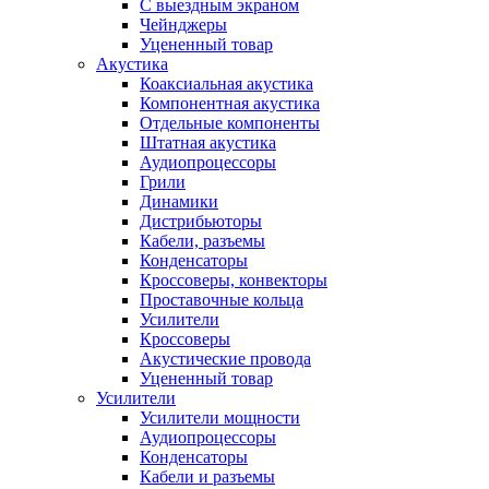
С выездным экраном
Чейнджеры
Уцененный товар
Акустика
Коаксиальная акустика
Компонентная акустика
Отдельные компоненты
Штатная акустика
Аудиопроцессоры
Грили
Динамики
Дистрибьюторы
Кабели, разъемы
Конденсаторы
Кроссоверы, конвекторы
Проставочные кольца
Усилители
Кроссоверы
Акустические провода
Уцененный товар
Усилители
Усилители мощности
Аудиопроцессоры
Конденсаторы
Кабели и разъемы