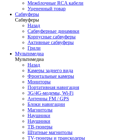
Межблочные RCA кабели
Уцененный товар
Сабвуферы
Сабвуферы
Назад
Сабвуферные динамики
Корпусные сабвуферы
Активные сабвуферы
Грили
Мультимедиа
Мультимедиа
Назад
Камеры заднего вида
Фронтальные камеры
Мониторы
Портативная навигация
3G/4G-модемы, Wi-Fi
Антенны FM / GPS
Блоки навигации
Магнитолы
Наушники
Наушники
ТВ-тюнеры
Штатные магнитолы
TV-тюнеры и транскодеры