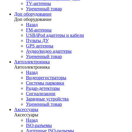
TV-антенны
Уцененный товар
Доп оборудование
Доп оборудование
Назад
FM-антенны
USB/iPod адаптеры и кабели
Пульты ДУ
GPS антенны
Аудио/видео адаптеры
Уцененный товар
Автоэлектроника
Автоэлектроника
Назад
Видеорегистраторы
Системы парковки
Радар-детекторы
Сигнализации
Зарядные устройства
Уцененный товар
Аксессуары
Аксессуары
Назад
ISO-разъемы
Антенные ISO-разъемы