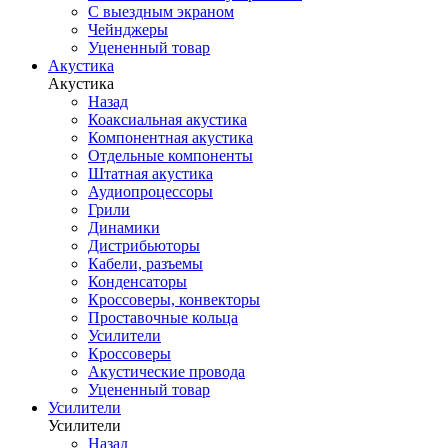
С выездным экраном
Чейнджеры
Уцененный товар
Акустика
Акустика
Назад
Коаксиальная акустика
Компонентная акустика
Отдельные компоненты
Штатная акустика
Аудиопроцессоры
Грили
Динамики
Дистрибьюторы
Кабели, разъемы
Конденсаторы
Кроссоверы, конвекторы
Проставочные кольца
Усилители
Кроссоверы
Акустические провода
Уцененный товар
Усилители
Усилители
Назад