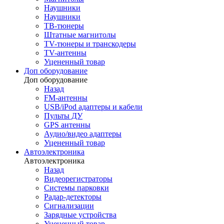
Наушники
Наушники
ТВ-тюнеры
Штатные магнитолы
TV-тюнеры и транскодеры
TV-антенны
Уцененный товар
Доп оборудование
Доп оборудование
Назад
FM-антенны
USB/iPod адаптеры и кабели
Пульты ДУ
GPS антенны
Аудио/видео адаптеры
Уцененный товар
Автоэлектроника
Автоэлектроника
Назад
Видеорегистраторы
Системы парковки
Радар-детекторы
Сигнализации
Зарядные устройства
Уцененный товар