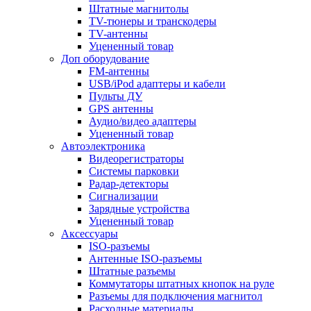
Штатные магнитолы
TV-тюнеры и транскодеры
TV-антенны
Уцененный товар
Доп оборудование
FM-антенны
USB/iPod адаптеры и кабели
Пульты ДУ
GPS антенны
Аудио/видео адаптеры
Уцененный товар
Автоэлектроника
Видеорегистраторы
Системы парковки
Радар-детекторы
Сигнализации
Зарядные устройства
Уцененный товар
Аксессуары
ISO-разъемы
Антенные ISO-разъемы
Штатные разъемы
Коммутаторы штатных кнопок на руле
Разъемы для подключения магнитол
Расходные материалы