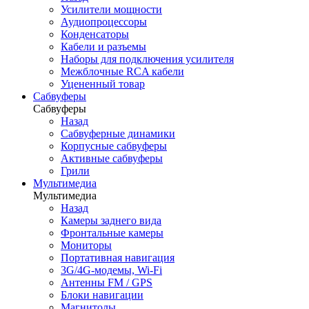
Усилители мощности
Аудиопроцессоры
Конденсаторы
Кабели и разъемы
Наборы для подключения усилителя
Межблочные RCA кабели
Уцененный товар
Сабвуферы
Сабвуферы
Назад
Сабвуферные динамики
Корпусные сабвуферы
Активные сабвуферы
Грили
Мультимедиа
Мультимедиа
Назад
Камеры заднего вида
Фронтальные камеры
Мониторы
Портативная навигация
3G/4G-модемы, Wi-Fi
Антенны FM / GPS
Блоки навигации
Магнитолы