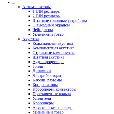
...
Автомагнитолы
1 DIN ресиверы
2 DIN ресиверы
Штатные головные устройства
С выездным экраном
Чейнджеры
Уцененный товар
Акустика
Коаксиальная акустика
Компонентная акустика
Отдельные компоненты
Штатная акустика
Аудиопроцессоры
Грили
Динамики
Дистрибьюторы
Кабели, разъемы
Конденсаторы
Кроссоверы, конвекторы
Проставочные кольца
Усилители
Кроссоверы
Акустические провода
Уцененный товар