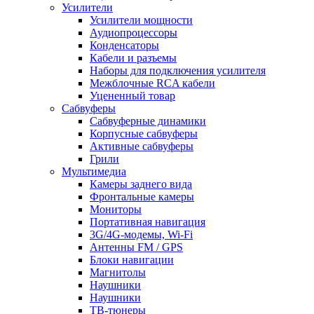
Усилители
Усилители мощности
Аудиопроцессоры
Конденсаторы
Кабели и разъемы
Наборы для подключения усилителя
Межблочные RCA кабели
Уцененный товар
Сабвуферы
Сабвуферные динамики
Корпусные сабвуферы
Активные сабвуферы
Грили
Мультимедиа
Камеры заднего вида
Фронтальные камеры
Мониторы
Портативная навигация
3G/4G-модемы, Wi-Fi
Антенны FM / GPS
Блоки навигации
Магнитолы
Наушники
Наушники
ТВ-тюнеры