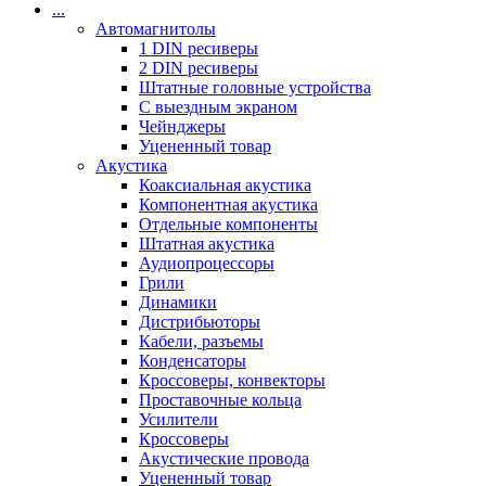
...
Автомагнитолы
1 DIN ресиверы
2 DIN ресиверы
Штатные головные устройства
С выездным экраном
Чейнджеры
Уцененный товар
Акустика
Коаксиальная акустика
Компонентная акустика
Отдельные компоненты
Штатная акустика
Аудиопроцессоры
Грили
Динамики
Дистрибьюторы
Кабели, разъемы
Конденсаторы
Кроссоверы, конвекторы
Проставочные кольца
Усилители
Кроссоверы
Акустические провода
Уцененный товар