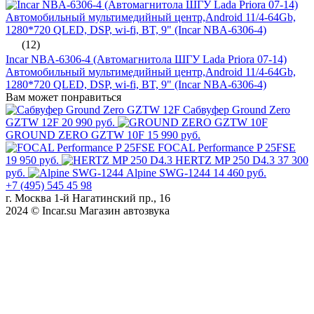
(12)
Incar NBA-6306-4 (Автомагнитола ШГУ Lada Priora 07-14)
Автомобильный мультимедийный центр,Android 11/4-64Gb,
1280*720 QLED, DSP, wi-fi, BT, 9" (Incar NBA-6306-4)
Вам может понравиться
Сабвуфер Ground Zero
GZTW 12F
20 990 руб.
GROUND ZERO GZTW 10F
15 990 руб.
FOCAL Performance P 25FSE
19 950 руб.
HERTZ MP 250 D4.3
37 300
руб.
Alpine SWG-1244
14 460 руб.
+7 (495) 545 45 98
г. Москва 1-й Нагатинский пр., 16
2024 © Incar.su Магазин автозвука