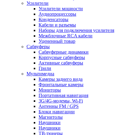
Усилители
Усилители мощности
Аудиопроцессоры
Конденсаторы
Кабели и разъемы
Наборы для подключения усилителя
Межблочные RCA кабели
Уцененный товар
Сабвуферы
Сабвуферные динамики
Корпусные сабвуферы
Активные сабвуферы
Грили
Мультимедиа
Камеры заднего вида
Фронтальные камеры
Мониторы
Портативная навигация
3G/4G-модемы, Wi-Fi
Антенны FM / GPS
Блоки навигации
Магнитолы
Наушники
Наушники
ТВ-тюнеры