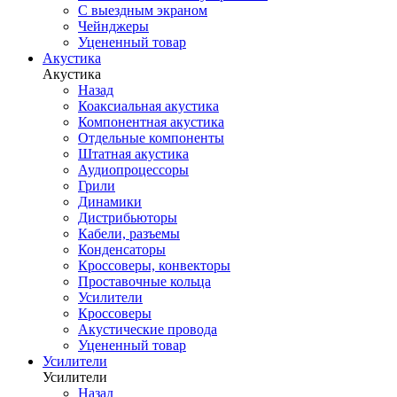
С выездным экраном
Чейнджеры
Уцененный товар
Акустика
Акустика
Назад
Коаксиальная акустика
Компонентная акустика
Отдельные компоненты
Штатная акустика
Аудиопроцессоры
Грили
Динамики
Дистрибьюторы
Кабели, разъемы
Конденсаторы
Кроссоверы, конвекторы
Проставочные кольца
Усилители
Кроссоверы
Акустические провода
Уцененный товар
Усилители
Усилители
Назад