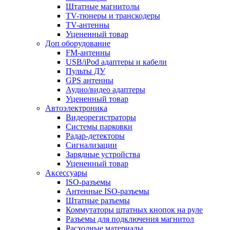
Штатные магнитолы
TV-тюнеры и транскодеры
TV-антенны
Уцененный товар
Доп оборудование
FM-антенны
USB/iPod адаптеры и кабели
Пульты ДУ
GPS антенны
Аудио/видео адаптеры
Уцененный товар
Автоэлектроника
Видеорегистраторы
Системы парковки
Радар-детекторы
Сигнализации
Зарядные устройства
Уцененный товар
Аксессуары
ISO-разъемы
Антенные ISO-разъемы
Штатные разъемы
Коммутаторы штатных кнопок на руле
Разъемы для подключения магнитол
Расходные материалы