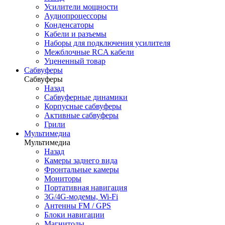
Усилители мощности
Аудиопроцессоры
Конденсаторы
Кабели и разъемы
Наборы для подключения усилителя
Межблочные RCA кабели
Уцененный товар
Сабвуферы
Сабвуферы
Назад
Сабвуферные динамики
Корпусные сабвуферы
Активные сабвуферы
Грили
Мультимедиа
Мультимедиа
Назад
Камеры заднего вида
Фронтальные камеры
Мониторы
Портативная навигация
3G/4G-модемы, Wi-Fi
Антенны FM / GPS
Блоки навигации
Магнитолы