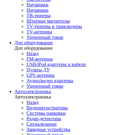
Наушники
Наушники
ТВ-тюнеры
Штатные магнитолы
TV-тюнеры и транскодеры
TV-антенны
Уцененный товар
Доп оборудование
Доп оборудование
Назад
FM-антенны
USB/iPod адаптеры и кабели
Пульты ДУ
GPS антенны
Аудио/видео адаптеры
Уцененный товар
Автоэлектроника
Автоэлектроника
Назад
Видеорегистраторы
Системы парковки
Радар-детекторы
Сигнализации
Зарядные устройства
Уцененный товар