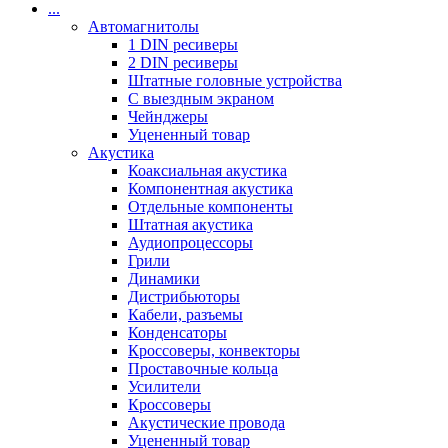
...
Автомагнитолы
1 DIN ресиверы
2 DIN ресиверы
Штатные головные устройства
С выездным экраном
Чейнджеры
Уцененный товар
Акустика
Коаксиальная акустика
Компонентная акустика
Отдельные компоненты
Штатная акустика
Аудиопроцессоры
Грили
Динамики
Дистрибьюторы
Кабели, разъемы
Конденсаторы
Кроссоверы, конвекторы
Проставочные кольца
Усилители
Кроссоверы
Акустические провода
Уцененный товар