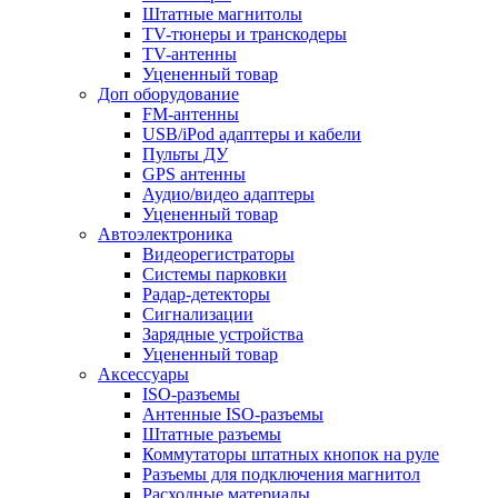
Штатные магнитолы
TV-тюнеры и транскодеры
TV-антенны
Уцененный товар
Доп оборудование
FM-антенны
USB/iPod адаптеры и кабели
Пульты ДУ
GPS антенны
Аудио/видео адаптеры
Уцененный товар
Автоэлектроника
Видеорегистраторы
Системы парковки
Радар-детекторы
Сигнализации
Зарядные устройства
Уцененный товар
Аксессуары
ISO-разъемы
Антенные ISO-разъемы
Штатные разъемы
Коммутаторы штатных кнопок на руле
Разъемы для подключения магнитол
Расходные материалы