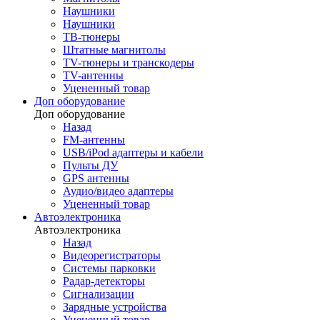
Наушники
Наушники
ТВ-тюнеры
Штатные магнитолы
TV-тюнеры и транскодеры
TV-антенны
Уцененный товар
Доп оборудование
Доп оборудование
Назад
FM-антенны
USB/iPod адаптеры и кабели
Пульты ДУ
GPS антенны
Аудио/видео адаптеры
Уцененный товар
Автоэлектроника
Автоэлектроника
Назад
Видеорегистраторы
Системы парковки
Радар-детекторы
Сигнализации
Зарядные устройства
Уцененный товар