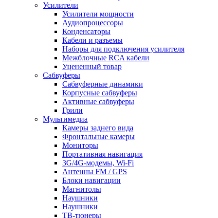
Усилители
Усилители мощности
Аудиопроцессоры
Конденсаторы
Кабели и разъемы
Наборы для подключения усилителя
Межблочные RCA кабели
Уцененный товар
Сабвуферы
Сабвуферные динамики
Корпусные сабвуферы
Активные сабвуферы
Грили
Мультимедиа
Камеры заднего вида
Фронтальные камеры
Мониторы
Портативная навигация
3G/4G-модемы, Wi-Fi
Антенны FM / GPS
Блоки навигации
Магнитолы
Наушники
Наушники
ТВ-тюнеры