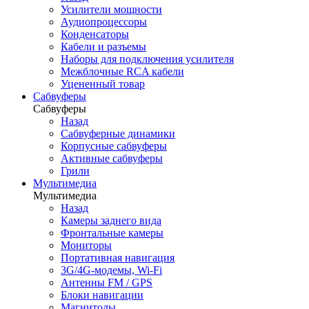
Усилители мощности
Аудиопроцессоры
Конденсаторы
Кабели и разъемы
Наборы для подключения усилителя
Межблочные RCA кабели
Уцененный товар
Сабвуферы
Сабвуферы
Назад
Сабвуферные динамики
Корпусные сабвуферы
Активные сабвуферы
Грили
Мультимедиа
Мультимедиа
Назад
Камеры заднего вида
Фронтальные камеры
Мониторы
Портативная навигация
3G/4G-модемы, Wi-Fi
Антенны FM / GPS
Блоки навигации
Магнитолы