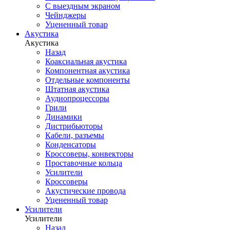
С выездным экраном
Чейнджеры
Уцененный товар
Акустика
Акустика
Назад
Коаксиальная акустика
Компонентная акустика
Отдельные компоненты
Штатная акустика
Аудиопроцессоры
Грили
Динамики
Дистрибьюторы
Кабели, разъемы
Конденсаторы
Кроссоверы, конвекторы
Проставочные кольца
Усилители
Кроссоверы
Акустические провода
Уцененный товар
Усилители
Усилители
Назад