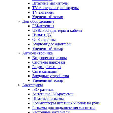
Штатные магнитолы
TV-тюнеры и транскодеры
TV-антенны
Уцененный товар
Доп оборудование
FM-антенны
USB/iPod адаптеры и кабели
Пульты ДУ
GPS антенны
Аудио/видео адаптеры
Уцененный товар
Автоэлектроника
Видеорегистраторы
Системы парковки
Радар-детекторы
Сигнализации
Зарядные устройства
Уцененный товар
Аксессуары
ISO-разъемы
Антенные ISO-разъемы
Штатные разъемы
Коммутаторы штатных кнопок на руле
Разъемы для подключения магнитол
Расходные материалы