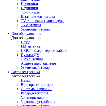
Наушники
Наушники
ТВ-тюнеры
Штатные магнитолы
TV-тюнеры и транскодеры
TV-антенны
Уцененный товар
Доп оборудование
Доп оборудование
Назад
FM-антенны
USB/iPod адаптеры и кабели
Пульты ДУ
GPS антенны
Аудио/видео адаптеры
Уцененный товар
Автоэлектроника
Автоэлектроника
Назад
Видеорегистраторы
Системы парковки
Радар-детекторы
Сигнализации
Зарядные устройства
Уцененный товар