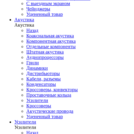
С выездным экраном
Чейнджеры
Уцененный товар
Акустика
Акустика
Назад
Коаксиальная акустика
Компонентная акустика
Отдельные компоненты
Штатная акустика
Аудиопроцессоры
Грили
Динамики
Дистрибьюторы
Кабели, разъемы
Конденсаторы
Кроссоверы, конвекторы
Проставочные кольца
Усилители
Кроссоверы
Акустические провода
Уцененный товар
Усилители
Усилители
Назад