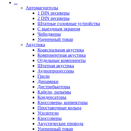
...
Автомагнитолы
1 DIN ресиверы
2 DIN ресиверы
Штатные головные устройства
С выездным экраном
Чейнджеры
Уцененный товар
Акустика
Коаксиальная акустика
Компонентная акустика
Отдельные компоненты
Штатная акустика
Аудиопроцессоры
Грили
Динамики
Дистрибьюторы
Кабели, разъемы
Конденсаторы
Кроссоверы, конвекторы
Проставочные кольца
Усилители
Кроссоверы
Акустические провода
Уцененный товар