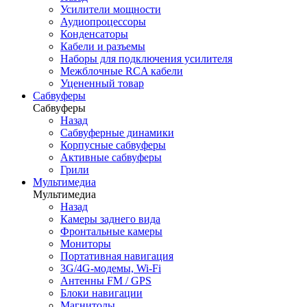
Усилители мощности
Аудиопроцессоры
Конденсаторы
Кабели и разъемы
Наборы для подключения усилителя
Межблочные RCA кабели
Уцененный товар
Сабвуферы
Сабвуферы
Назад
Сабвуферные динамики
Корпусные сабвуферы
Активные сабвуферы
Грили
Мультимедиа
Мультимедиа
Назад
Камеры заднего вида
Фронтальные камеры
Мониторы
Портативная навигация
3G/4G-модемы, Wi-Fi
Антенны FM / GPS
Блоки навигации
Магнитолы