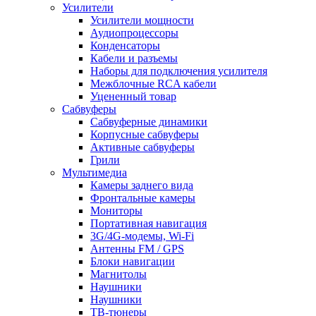
Усилители
Усилители мощности
Аудиопроцессоры
Конденсаторы
Кабели и разъемы
Наборы для подключения усилителя
Межблочные RCA кабели
Уцененный товар
Сабвуферы
Сабвуферные динамики
Корпусные сабвуферы
Активные сабвуферы
Грили
Мультимедиа
Камеры заднего вида
Фронтальные камеры
Мониторы
Портативная навигация
3G/4G-модемы, Wi-Fi
Антенны FM / GPS
Блоки навигации
Магнитолы
Наушники
Наушники
ТВ-тюнеры