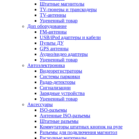
Штатные магнитолы
TV-тюнеры и транскодеры
TV-антенны
Уцененный товар
Доп оборудование
FM-антенны
USB/iPod адаптеры и кабели
Пульты ДУ
GPS антенны
Аудио/видео адаптеры
Уцененный товар
Автоэлектроника
Видеорегистраторы
Системы парковки
Радар-детекторы
Сигнализации
Зарядные устройства
Уцененный товар
Аксессуары
ISO-разъемы
Антенные ISO-разъемы
Штатные разъемы
Коммутаторы штатных кнопок на руле
Разъемы для подключения магнитол
Расходные материалы