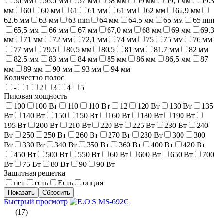
56 мм
56.5 мм
57 мм
58 мм
59 мм
59,5 мм
59.3
мм
60
60 мм
61
61 мм
61 мм
62 мм
62,9 мм
62.6 мм
63 мм
63 mm
64 мм
64.5 мм
65 мм
65 mm
65,5 мм
66 мм
67 мм
67,0 мм
68 мм
69 мм
69.3
мм
71 мм
72 мм
72,1 мм
74 мм
75
75 мм
76 мм
77 мм
79.5
80,5 мм
80.5
81 мм
81.7 мм
82 мм
82.5 мм
83 мм
84 мм
85 мм
86 мм
86,5 мм
87
мм
89 мм
90 мм
93 мм
94 мм
Количество полос
-
1
2
3
4
5
Пиковая мощность
100
100 Вт
110
110 Вт
12
120 Вт
130 Вт
135
Вт
140 Вт
150
150 Вт
160 Вт
180 Вт
190 Вт
195 Вт
200 Вт
210 Вт
220 Вт
225 Вт
230 Вт
240
Вт
250
250 Вт
260 Вт
270 Вт
280 Вт
300
300
Вт
330 Вт
340 Вт
350 Вт
360 Вт
400 Вт
420 Вт
450 Вт
500 Вт
550 Вт
60 Вт
600 Вт
650 Вт
700
Вт
75 Вт
80 Вт
90
90 Вт
Защитная решетка
нет
есть
Есть
опция
Быстрый просмотр
(17)