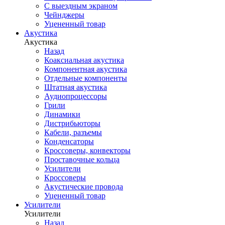
С выездным экраном
Чейнджеры
Уцененный товар
Акустика
Акустика
Назад
Коаксиальная акустика
Компонентная акустика
Отдельные компоненты
Штатная акустика
Аудиопроцессоры
Грили
Динамики
Дистрибьюторы
Кабели, разъемы
Конденсаторы
Кроссоверы, конвекторы
Проставочные кольца
Усилители
Кроссоверы
Акустические провода
Уцененный товар
Усилители
Усилители
Назад