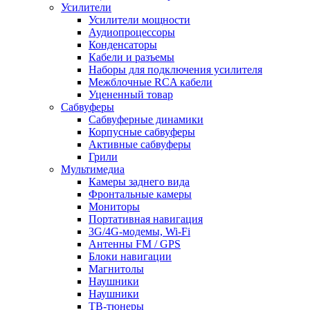
Усилители
Усилители мощности
Аудиопроцессоры
Конденсаторы
Кабели и разъемы
Наборы для подключения усилителя
Межблочные RCA кабели
Уцененный товар
Сабвуферы
Сабвуферные динамики
Корпусные сабвуферы
Активные сабвуферы
Грили
Мультимедиа
Камеры заднего вида
Фронтальные камеры
Мониторы
Портативная навигация
3G/4G-модемы, Wi-Fi
Антенны FM / GPS
Блоки навигации
Магнитолы
Наушники
Наушники
ТВ-тюнеры