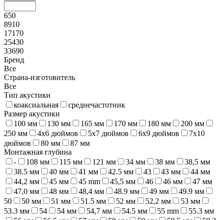
650
8910
17170
25430
33690
Бренд
Все
Страна-изготовитель
Все
Тип акустики
коаксиальная
среднечастотник
Размер акустики
100 мм
130 мм
165 мм
170 мм
180 мм
200 мм
250 мм
4х6 дюймов
5х7 дюймов
6х9 дюймов
7x10
дюймов
80 мм
87 мм
Монтажная глубина
-
108 мм
115 мм
121 мм
34 мм
38 мм
38,5 мм
38.5 мм
40 мм
41 мм
42.5 мм
43
43 мм
44 мм
44,2 мм
45 мм
45 mm
45,5 мм
46
46 мм
47 мм
47,0 мм
48 мм
48,4 мм
48.9 мм
49 мм
49.9 мм
50
50 мм
51 мм
51.5 мм
52 мм
52,2 мм
53 мм
53.3 мм
54
54 мм
54,7 мм
54.5 мм
55 mm
55.3 мм