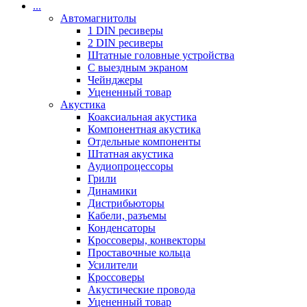
...
Автомагнитолы
1 DIN ресиверы
2 DIN ресиверы
Штатные головные устройства
С выездным экраном
Чейнджеры
Уцененный товар
Акустика
Коаксиальная акустика
Компонентная акустика
Отдельные компоненты
Штатная акустика
Аудиопроцессоры
Грили
Динамики
Дистрибьюторы
Кабели, разъемы
Конденсаторы
Кроссоверы, конвекторы
Проставочные кольца
Усилители
Кроссоверы
Акустические провода
Уцененный товар