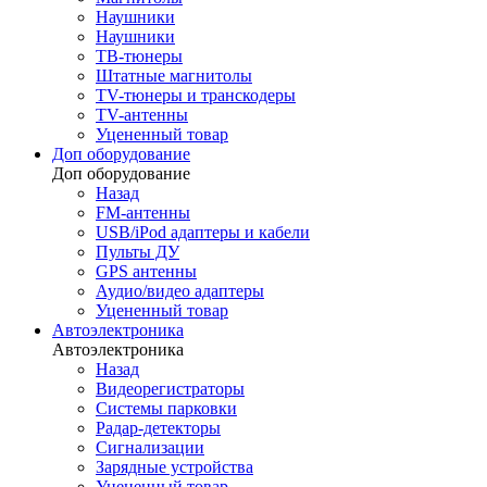
Наушники
Наушники
ТВ-тюнеры
Штатные магнитолы
TV-тюнеры и транскодеры
TV-антенны
Уцененный товар
Доп оборудование
Доп оборудование
Назад
FM-антенны
USB/iPod адаптеры и кабели
Пульты ДУ
GPS антенны
Аудио/видео адаптеры
Уцененный товар
Автоэлектроника
Автоэлектроника
Назад
Видеорегистраторы
Системы парковки
Радар-детекторы
Сигнализации
Зарядные устройства
Уцененный товар