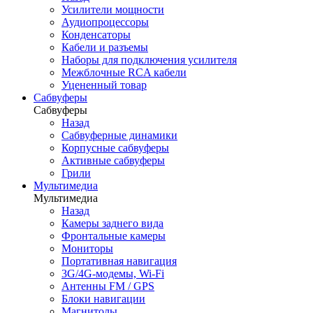
Усилители мощности
Аудиопроцессоры
Конденсаторы
Кабели и разъемы
Наборы для подключения усилителя
Межблочные RCA кабели
Уцененный товар
Сабвуферы
Сабвуферы
Назад
Сабвуферные динамики
Корпусные сабвуферы
Активные сабвуферы
Грили
Мультимедиа
Мультимедиа
Назад
Камеры заднего вида
Фронтальные камеры
Мониторы
Портативная навигация
3G/4G-модемы, Wi-Fi
Антенны FM / GPS
Блоки навигации
Магнитолы