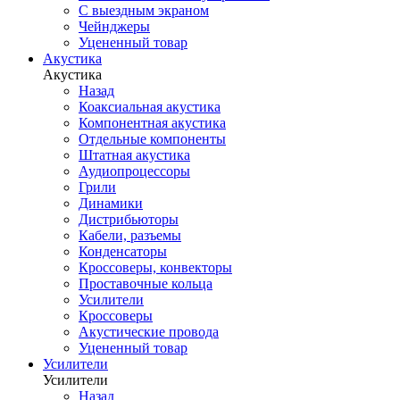
С выездным экраном
Чейнджеры
Уцененный товар
Акустика
Акустика
Назад
Коаксиальная акустика
Компонентная акустика
Отдельные компоненты
Штатная акустика
Аудиопроцессоры
Грили
Динамики
Дистрибьюторы
Кабели, разъемы
Конденсаторы
Кроссоверы, конвекторы
Проставочные кольца
Усилители
Кроссоверы
Акустические провода
Уцененный товар
Усилители
Усилители
Назад