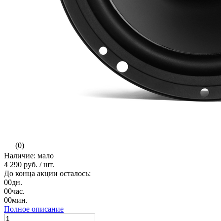
(0)
Наличие: мало
4 290 руб.
/ шт.
До конца акции осталось:
00
дн.
00
час.
00
мин.
Полное описание