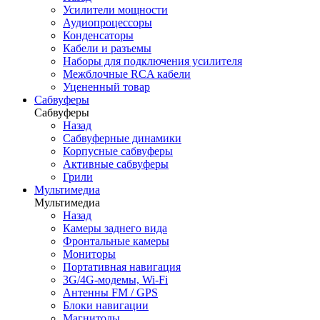
Усилители мощности
Аудиопроцессоры
Конденсаторы
Кабели и разъемы
Наборы для подключения усилителя
Межблочные RCA кабели
Уцененный товар
Сабвуферы
Сабвуферы
Назад
Сабвуферные динамики
Корпусные сабвуферы
Активные сабвуферы
Грили
Мультимедиа
Мультимедиа
Назад
Камеры заднего вида
Фронтальные камеры
Мониторы
Портативная навигация
3G/4G-модемы, Wi-Fi
Антенны FM / GPS
Блоки навигации
Магнитолы