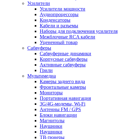
Усилители
Усилители мощности
Аудиопроцессоры
Конденсаторы
Кабели и разъемы
Наборы для подключения усилителя
Межблочные RCA кабели
Уцененный товар
Сабвуферы
Сабвуферные динамики
Корпусные сабвуферы
Активные сабвуферы
Грили
Мультимедиа
Камеры заднего вида
Фронтальные камеры
Мониторы
Портативная навигация
3G/4G-модемы, Wi-Fi
Антенны FM / GPS
Блоки навигации
Магнитолы
Наушники
Наушники
ТВ-тюнеры