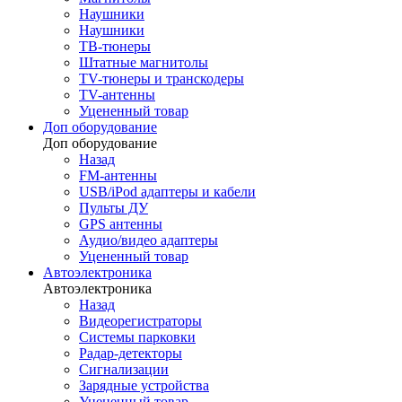
Наушники
Наушники
ТВ-тюнеры
Штатные магнитолы
TV-тюнеры и транскодеры
TV-антенны
Уцененный товар
Доп оборудование
Доп оборудование
Назад
FM-антенны
USB/iPod адаптеры и кабели
Пульты ДУ
GPS антенны
Аудио/видео адаптеры
Уцененный товар
Автоэлектроника
Автоэлектроника
Назад
Видеорегистраторы
Системы парковки
Радар-детекторы
Сигнализации
Зарядные устройства
Уцененный товар