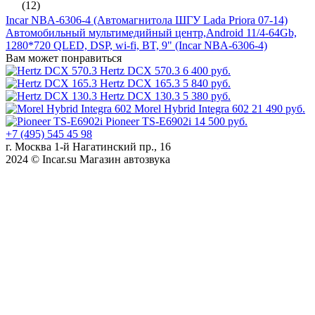
(12)
Incar NBA-6306-4 (Автомагнитола ШГУ Lada Priora 07-14)
Автомобильный мультимедийный центр,Android 11/4-64Gb,
1280*720 QLED, DSP, wi-fi, BT, 9" (Incar NBA-6306-4)
Вам может понравиться
Hertz DCX 570.3
6 400 руб.
Hertz DCX 165.3
5 840 руб.
Hertz DCX 130.3
5 380 руб.
Morel Hybrid Integra 602
21 490 руб.
Pioneer TS-E6902i
14 500 руб.
+7 (495) 545 45 98
г. Москва 1-й Нагатинский пр., 16
2024 © Incar.su Магазин автозвука