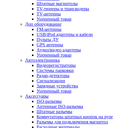
Штатные магнитолы
TV-тюнеры и транскодеры
TV-антенны
Уцененный товар
Доп оборудование
FM-антенны
USB/iPod адаптеры и кабели
Пульты ДУ
GPS антенны
Аудио/видео адаптеры
Уцененный товар
Автоэлектроника
Видеорегистраторы
Системы парковки
Радар-детекторы
Сигнализации
Зарядные устройства
Уцененный товар
Аксессуары
ISO-разъемы
Антенные ISO-разъемы
Штатные разъемы
Коммутаторы штатных кнопок на руле
Разъемы для подключения магнитол
Расходные материалы