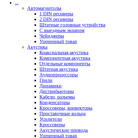
...
Автомагнитолы
1 DIN ресиверы
2 DIN ресиверы
Штатные головные устройства
С выездным экраном
Чейнджеры
Уцененный товар
Акустика
Коаксиальная акустика
Компонентная акустика
Отдельные компоненты
Штатная акустика
Аудиопроцессоры
Грили
Динамики
Дистрибьюторы
Кабели, разъемы
Конденсаторы
Кроссоверы, конвекторы
Проставочные кольца
Усилители
Кроссоверы
Акустические провода
Уцененный товар