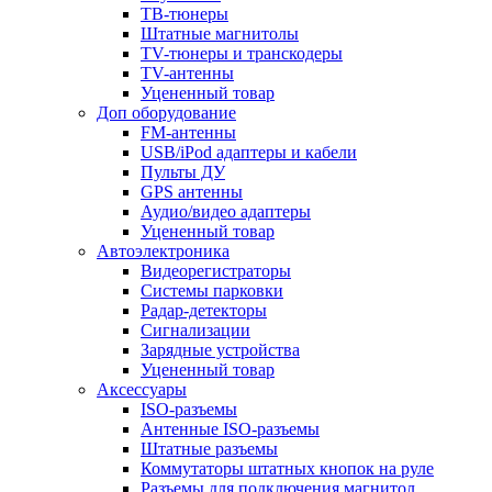
ТВ-тюнеры
Штатные магнитолы
TV-тюнеры и транскодеры
TV-антенны
Уцененный товар
Доп оборудование
FM-антенны
USB/iPod адаптеры и кабели
Пульты ДУ
GPS антенны
Аудио/видео адаптеры
Уцененный товар
Автоэлектроника
Видеорегистраторы
Системы парковки
Радар-детекторы
Сигнализации
Зарядные устройства
Уцененный товар
Аксессуары
ISO-разъемы
Антенные ISO-разъемы
Штатные разъемы
Коммутаторы штатных кнопок на руле
Разъемы для подключения магнитол