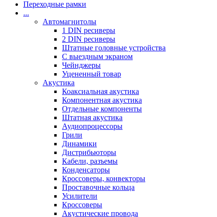
Переходные рамки
...
Автомагнитолы
1 DIN ресиверы
2 DIN ресиверы
Штатные головные устройства
С выездным экраном
Чейнджеры
Уцененный товар
Акустика
Коаксиальная акустика
Компонентная акустика
Отдельные компоненты
Штатная акустика
Аудиопроцессоры
Грили
Динамики
Дистрибьюторы
Кабели, разъемы
Конденсаторы
Кроссоверы, конвекторы
Проставочные кольца
Усилители
Кроссоверы
Акустические провода