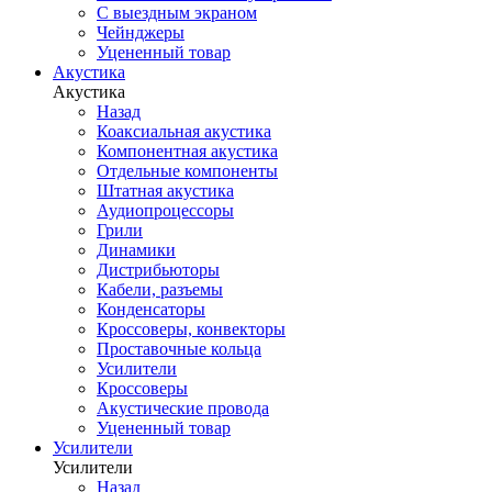
С выездным экраном
Чейнджеры
Уцененный товар
Акустика
Акустика
Назад
Коаксиальная акустика
Компонентная акустика
Отдельные компоненты
Штатная акустика
Аудиопроцессоры
Грили
Динамики
Дистрибьюторы
Кабели, разъемы
Конденсаторы
Кроссоверы, конвекторы
Проставочные кольца
Усилители
Кроссоверы
Акустические провода
Уцененный товар
Усилители
Усилители
Назад