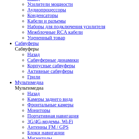
Усилители мощности
Аудиопроцессоры
Конденсаторы
Кабели и разъемы
Наборы для подключения усилителя
Межблочные RCA кабели
Уцененный товар
Сабвуферы
Сабвуферы
Назад
Сабвуферные динамики
Корпусные сабвуферы
Активные сабвуферы
Грили
Мультимедиа
Мультимедиа
Назад
Камеры заднего вида
Фронтальные камеры
Мониторы
Портативная навигация
3G/4G-модемы, Wi-Fi
Антенны FM / GPS
Блоки навигации
Магнитолы