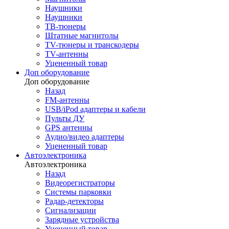
Наушники
Наушники
ТВ-тюнеры
Штатные магнитолы
TV-тюнеры и транскодеры
TV-антенны
Уцененный товар
Доп оборудование
Доп оборудование
Назад
FM-антенны
USB/iPod адаптеры и кабели
Пульты ДУ
GPS антенны
Аудио/видео адаптеры
Уцененный товар
Автоэлектроника
Автоэлектроника
Назад
Видеорегистраторы
Системы парковки
Радар-детекторы
Сигнализации
Зарядные устройства
Уцененный товар