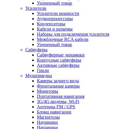
Уцененный товар
Усилители
Усилители мощности
Аудиопроцессоры
Конденсаторы
Кабели и разъемы
Наборы для подключения усилителя
Межблочные RCA кабели
Уцененный товар
Сабвуферы
Сабвуферные динамики
Корпусные сабвуферы
Активные сабвуферы
Грили
Мультимедиа
Камеры заднего вида
Фронтальные камеры
Мониторы
Портативная навигация
3G/4G-модемы, Wi-Fi
Антенны FM / GPS
Блоки навигации
Магнитолы
Наушники
Наушники