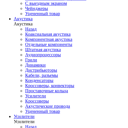
С выездным экраном
Чейнджеры
Уцененный товар
Акустика
Акустика
Назад
Коаксиальная акустика
Компонентная акустика
Отдельные компоненты
Штатная акустика
Аудиопроцессоры
Грили
Динамики
Дистрибьюторы
Кабели, разъемы
Конденсаторы
Кроссоверы, конвекторы
Проставочные кольца
Усилители
Кроссоверы
Акустические провода
Уцененный товар
Усилители
Усилители
Назад