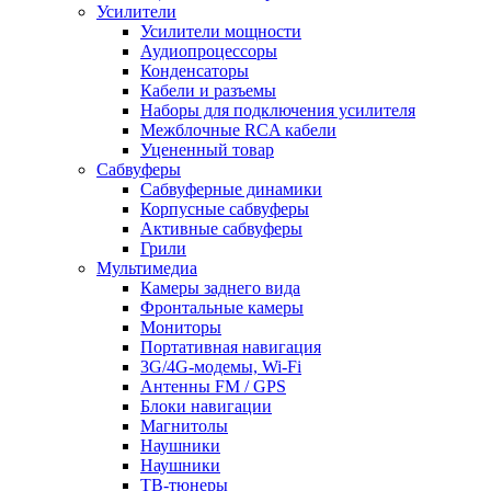
Усилители
Усилители мощности
Аудиопроцессоры
Конденсаторы
Кабели и разъемы
Наборы для подключения усилителя
Межблочные RCA кабели
Уцененный товар
Сабвуферы
Сабвуферные динамики
Корпусные сабвуферы
Активные сабвуферы
Грили
Мультимедиа
Камеры заднего вида
Фронтальные камеры
Мониторы
Портативная навигация
3G/4G-модемы, Wi-Fi
Антенны FM / GPS
Блоки навигации
Магнитолы
Наушники
Наушники
ТВ-тюнеры