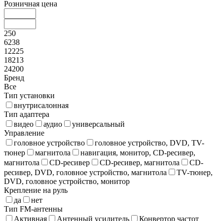
Розничная цена
250
6238
12225
18213
24200
Бренд
Все
Тип установки
внутрисалонная
Тип адаптера
видео
аудио
универсальный
Управление
головное устройство
головное устройство, DVD, TV-
тюнер
магнитола
навигация, монитор, CD-ресивер,
магнитола
CD-ресивер
CD-ресивер, магнитола
CD-
ресивер, DVD, головное устройство, магнитола
TV-тюнер,
DVD, головное устройство, монитор
Крепление на руль
да
нет
Тип FM-антенны
Активная
Антенный усилитель
Конвертор частот