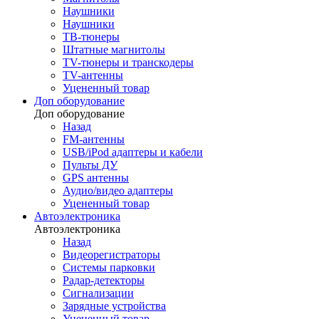
Наушники
Наушники
ТВ-тюнеры
Штатные магнитолы
TV-тюнеры и транскодеры
TV-антенны
Уцененный товар
Доп оборудование
Доп оборудование
Назад
FM-антенны
USB/iPod адаптеры и кабели
Пульты ДУ
GPS антенны
Аудио/видео адаптеры
Уцененный товар
Автоэлектроника
Автоэлектроника
Назад
Видеорегистраторы
Системы парковки
Радар-детекторы
Сигнализации
Зарядные устройства
Уцененный товар