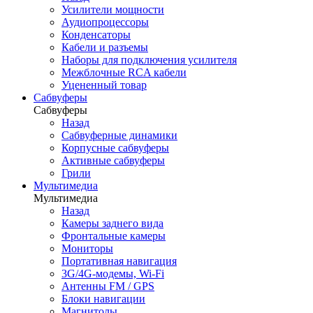
Усилители мощности
Аудиопроцессоры
Конденсаторы
Кабели и разъемы
Наборы для подключения усилителя
Межблочные RCA кабели
Уцененный товар
Сабвуферы
Сабвуферы
Назад
Сабвуферные динамики
Корпусные сабвуферы
Активные сабвуферы
Грили
Мультимедиа
Мультимедиа
Назад
Камеры заднего вида
Фронтальные камеры
Мониторы
Портативная навигация
3G/4G-модемы, Wi-Fi
Антенны FM / GPS
Блоки навигации
Магнитолы