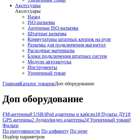
Аксессуары
Аксессуары
Назад
ISO-разъемы
Антенные ISO-разъемы
Штатные разъемы
Коммутаторы штатных кнопок на руле
Разъемы для подключения магнитол
Расходные материалы
Блоки подключения штатных систем
Модули автозапуска
Инструменты
Уцененный товар
Главная
Каталог товаров
Доп оборудование
Доп оборудование
FM-антенны
8
USB/iPod адаптеры и кабели
18
Пульты ДУ
18
GPS антенны
2
Аудио/видео адаптеры
24
Уцененный товар
0
Фильтр
По популярности
По алфавиту
По цене
Подбор параметров