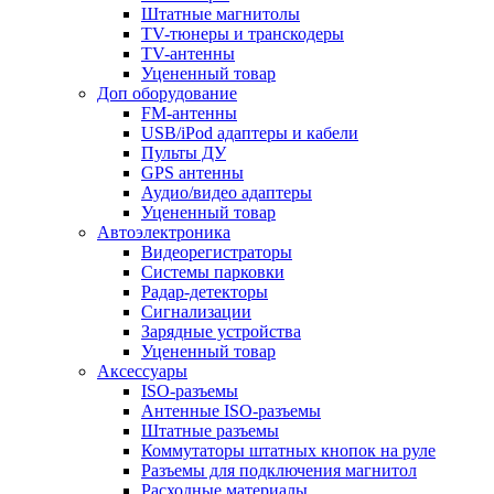
Штатные магнитолы
TV-тюнеры и транскодеры
TV-антенны
Уцененный товар
Доп оборудование
FM-антенны
USB/iPod адаптеры и кабели
Пульты ДУ
GPS антенны
Аудио/видео адаптеры
Уцененный товар
Автоэлектроника
Видеорегистраторы
Системы парковки
Радар-детекторы
Сигнализации
Зарядные устройства
Уцененный товар
Аксессуары
ISO-разъемы
Антенные ISO-разъемы
Штатные разъемы
Коммутаторы штатных кнопок на руле
Разъемы для подключения магнитол
Расходные материалы