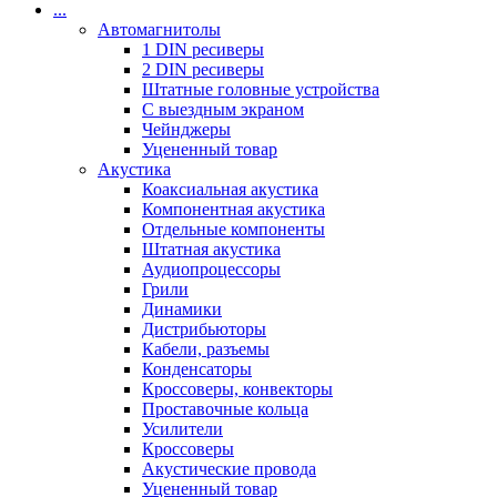
...
Автомагнитолы
1 DIN ресиверы
2 DIN ресиверы
Штатные головные устройства
С выездным экраном
Чейнджеры
Уцененный товар
Акустика
Коаксиальная акустика
Компонентная акустика
Отдельные компоненты
Штатная акустика
Аудиопроцессоры
Грили
Динамики
Дистрибьюторы
Кабели, разъемы
Конденсаторы
Кроссоверы, конвекторы
Проставочные кольца
Усилители
Кроссоверы
Акустические провода
Уцененный товар