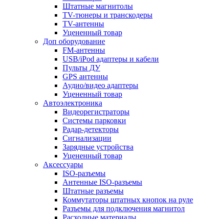
Штатные магнитолы
TV-тюнеры и транскодеры
TV-антенны
Уцененный товар
Доп оборудование
FM-антенны
USB/iPod адаптеры и кабели
Пульты ДУ
GPS антенны
Аудио/видео адаптеры
Уцененный товар
Автоэлектроника
Видеорегистраторы
Системы парковки
Радар-детекторы
Сигнализации
Зарядные устройства
Уцененный товар
Аксессуары
ISO-разъемы
Антенные ISO-разъемы
Штатные разъемы
Коммутаторы штатных кнопок на руле
Разъемы для подключения магнитол
Расходные материалы