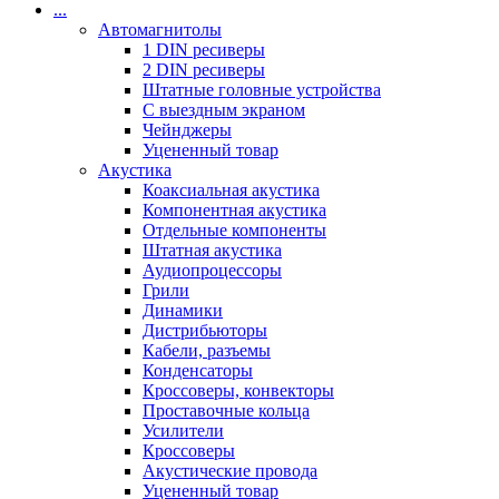
...
Автомагнитолы
1 DIN ресиверы
2 DIN ресиверы
Штатные головные устройства
С выездным экраном
Чейнджеры
Уцененный товар
Акустика
Коаксиальная акустика
Компонентная акустика
Отдельные компоненты
Штатная акустика
Аудиопроцессоры
Грили
Динамики
Дистрибьюторы
Кабели, разъемы
Конденсаторы
Кроссоверы, конвекторы
Проставочные кольца
Усилители
Кроссоверы
Акустические провода
Уцененный товар