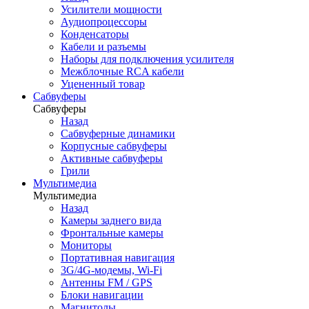
Усилители мощности
Аудиопроцессоры
Конденсаторы
Кабели и разъемы
Наборы для подключения усилителя
Межблочные RCA кабели
Уцененный товар
Сабвуферы
Сабвуферы
Назад
Сабвуферные динамики
Корпусные сабвуферы
Активные сабвуферы
Грили
Мультимедиа
Мультимедиа
Назад
Камеры заднего вида
Фронтальные камеры
Мониторы
Портативная навигация
3G/4G-модемы, Wi-Fi
Антенны FM / GPS
Блоки навигации
Магнитолы