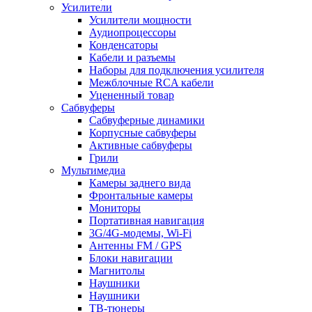
Усилители
Усилители мощности
Аудиопроцессоры
Конденсаторы
Кабели и разъемы
Наборы для подключения усилителя
Межблочные RCA кабели
Уцененный товар
Сабвуферы
Сабвуферные динамики
Корпусные сабвуферы
Активные сабвуферы
Грили
Мультимедиа
Камеры заднего вида
Фронтальные камеры
Мониторы
Портативная навигация
3G/4G-модемы, Wi-Fi
Антенны FM / GPS
Блоки навигации
Магнитолы
Наушники
Наушники
ТВ-тюнеры