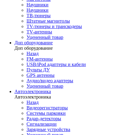
Наушники
Наушники
ТВ-тюнеры
Штатные магнитолы
TV-тюнеры и транскодеры
TV-антенны
Уцененный товар
Доп оборудование
Доп оборудование
Назад
FM-антенны
USB/iPod адаптеры и кабели
Пульты ДУ
GPS антенны
Аудио/видео адаптеры
Уцененный товар
Автоэлектроника
Автоэлектроника
Назад
Видеорегистраторы
Системы парковки
Радар-детекторы
Сигнализации
Зарядные устройства
Уцененный товар