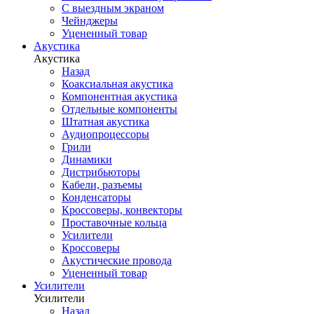
С выездным экраном
Чейнджеры
Уцененный товар
Акустика
Акустика
Назад
Коаксиальная акустика
Компонентная акустика
Отдельные компоненты
Штатная акустика
Аудиопроцессоры
Грили
Динамики
Дистрибьюторы
Кабели, разъемы
Конденсаторы
Кроссоверы, конвекторы
Проставочные кольца
Усилители
Кроссоверы
Акустические провода
Уцененный товар
Усилители
Усилители
Назад