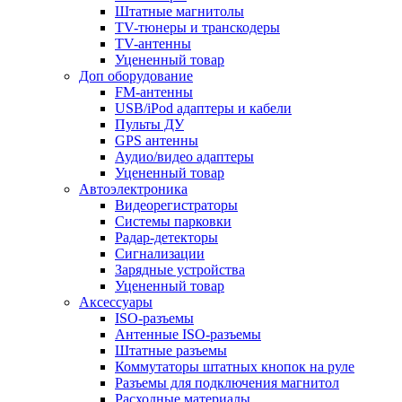
Штатные магнитолы
TV-тюнеры и транскодеры
TV-антенны
Уцененный товар
Доп оборудование
FM-антенны
USB/iPod адаптеры и кабели
Пульты ДУ
GPS антенны
Аудио/видео адаптеры
Уцененный товар
Автоэлектроника
Видеорегистраторы
Системы парковки
Радар-детекторы
Сигнализации
Зарядные устройства
Уцененный товар
Аксессуары
ISO-разъемы
Антенные ISO-разъемы
Штатные разъемы
Коммутаторы штатных кнопок на руле
Разъемы для подключения магнитол
Расходные материалы