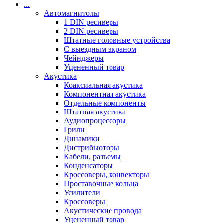
...
Автомагнитолы
1 DIN ресиверы
2 DIN ресиверы
Штатные головные устройства
С выездным экраном
Чейнджеры
Уцененный товар
Акустика
Коаксиальная акустика
Компонентная акустика
Отдельные компоненты
Штатная акустика
Аудиопроцессоры
Грили
Динамики
Дистрибьюторы
Кабели, разъемы
Конденсаторы
Кроссоверы, конвекторы
Проставочные кольца
Усилители
Кроссоверы
Акустические провода
Уцененный товар