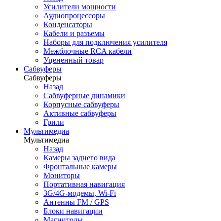
Усилители мощности
Аудиопроцессоры
Конденсаторы
Кабели и разъемы
Наборы для подключения усилителя
Межблочные RCA кабели
Уцененный товар
Сабвуферы
Сабвуферы
Назад
Сабвуферные динамики
Корпусные сабвуферы
Активные сабвуферы
Грили
Мультимедиа
Мультимедиа
Назад
Камеры заднего вида
Фронтальные камеры
Мониторы
Портативная навигация
3G/4G-модемы, Wi-Fi
Антенны FM / GPS
Блоки навигации
Магнитолы