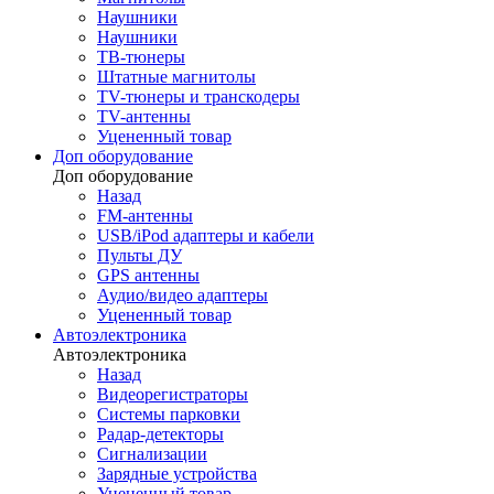
Наушники
Наушники
ТВ-тюнеры
Штатные магнитолы
TV-тюнеры и транскодеры
TV-антенны
Уцененный товар
Доп оборудование
Доп оборудование
Назад
FM-антенны
USB/iPod адаптеры и кабели
Пульты ДУ
GPS антенны
Аудио/видео адаптеры
Уцененный товар
Автоэлектроника
Автоэлектроника
Назад
Видеорегистраторы
Системы парковки
Радар-детекторы
Сигнализации
Зарядные устройства
Уцененный товар