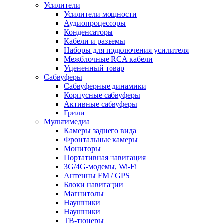
Усилители
Усилители мощности
Аудиопроцессоры
Конденсаторы
Кабели и разъемы
Наборы для подключения усилителя
Межблочные RCA кабели
Уцененный товар
Сабвуферы
Сабвуферные динамики
Корпусные сабвуферы
Активные сабвуферы
Грили
Мультимедиа
Камеры заднего вида
Фронтальные камеры
Мониторы
Портативная навигация
3G/4G-модемы, Wi-Fi
Антенны FM / GPS
Блоки навигации
Магнитолы
Наушники
Наушники
ТВ-тюнеры