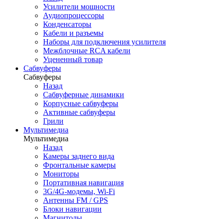
Усилители мощности
Аудиопроцессоры
Конденсаторы
Кабели и разъемы
Наборы для подключения усилителя
Межблочные RCA кабели
Уцененный товар
Сабвуферы
Сабвуферы
Назад
Сабвуферные динамики
Корпусные сабвуферы
Активные сабвуферы
Грили
Мультимедиа
Мультимедиа
Назад
Камеры заднего вида
Фронтальные камеры
Мониторы
Портативная навигация
3G/4G-модемы, Wi-Fi
Антенны FM / GPS
Блоки навигации
Магнитолы