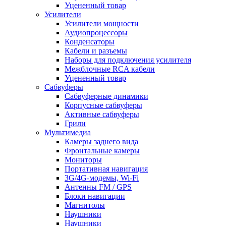
Уцененный товар
Усилители
Усилители мощности
Аудиопроцессоры
Конденсаторы
Кабели и разъемы
Наборы для подключения усилителя
Межблочные RCA кабели
Уцененный товар
Сабвуферы
Сабвуферные динамики
Корпусные сабвуферы
Активные сабвуферы
Грили
Мультимедиа
Камеры заднего вида
Фронтальные камеры
Мониторы
Портативная навигация
3G/4G-модемы, Wi-Fi
Антенны FM / GPS
Блоки навигации
Магнитолы
Наушники
Наушники