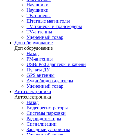
Наушники
Наушники
ТВ-тюнеры
Штатные магнитолы
TV-тюнеры и транскодеры
TV-антенны
Уцененный товар
Доп оборудование
Доп оборудование
Назад
FM-антенны
USB/iPod адаптеры и кабели
Пульты ДУ
GPS антенны
Аудио/видео адаптеры
Уцененный товар
Автоэлектроника
Автоэлектроника
Назад
Видеорегистраторы
Системы парковки
Радар-детекторы
Сигнализации
Зарядные устройства
Уцененный товар