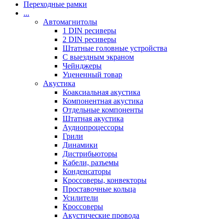
Переходные рамки
...
Автомагнитолы
1 DIN ресиверы
2 DIN ресиверы
Штатные головные устройства
С выездным экраном
Чейнджеры
Уцененный товар
Акустика
Коаксиальная акустика
Компонентная акустика
Отдельные компоненты
Штатная акустика
Аудиопроцессоры
Грили
Динамики
Дистрибьюторы
Кабели, разъемы
Конденсаторы
Кроссоверы, конвекторы
Проставочные кольца
Усилители
Кроссоверы
Акустические провода