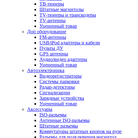
ТВ-тюнеры
Штатные магнитолы
TV-тюнеры и транскодеры
TV-антенны
Уцененный товар
Доп оборудование
FM-антенны
USB/iPod адаптеры и кабели
Пульты ДУ
GPS антенны
Аудио/видео адаптеры
Уцененный товар
Автоэлектроника
Видеорегистраторы
Системы парковки
Радар-детекторы
Сигнализации
Зарядные устройства
Уцененный товар
Аксессуары
ISO-разъемы
Антенные ISO-разъемы
Штатные разъемы
Коммутаторы штатных кнопок на руле
Разъемы для подключения магнитол