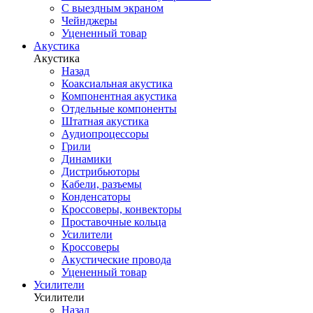
С выездным экраном
Чейнджеры
Уцененный товар
Акустика
Акустика
Назад
Коаксиальная акустика
Компонентная акустика
Отдельные компоненты
Штатная акустика
Аудиопроцессоры
Грили
Динамики
Дистрибьюторы
Кабели, разъемы
Конденсаторы
Кроссоверы, конвекторы
Проставочные кольца
Усилители
Кроссоверы
Акустические провода
Уцененный товар
Усилители
Усилители
Назад