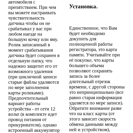
автомобиля с
Установка.
препятствием. При чем
вы можете настраивать
чувствительность
датчика чтобы он не
Единственное, что Вам
срабатывал у вас при
будет необходимо
любом наезде на
докупить для
большую кочку или яму.
полноценной работы
Ролик записанный в
регистратора, это карта
момент срабатывания
памяти. Учитывайте при
датчика будет сохранен в
её покупке, что карты
отдельную папку, что
большего объема
надежно защитит его от
позволяют сохранять
возможного удаления
запись за более
(при цикличной записи
длительный отрезок
старые файлы удаляются
времени, с другой стороны
по мере заполнения
это непринципиально (все
карты роликами).
равно старая информация
Предпочтительный
удаляется по мере записи).
вариант работы
Обратите внимание разве
устройства - от сети 12
что на класс карты (от
вольт (в комплекте идет
этого зависит скорость
провод питания от
обмена данными между
прикуривателя), однако
ней и устройством),
встроенный аккумулятор