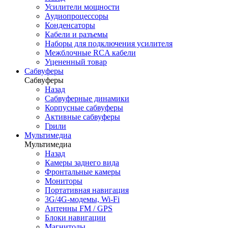
Усилители мощности
Аудиопроцессоры
Конденсаторы
Кабели и разъемы
Наборы для подключения усилителя
Межблочные RCA кабели
Уцененный товар
Сабвуферы
Сабвуферы
Назад
Сабвуферные динамики
Корпусные сабвуферы
Активные сабвуферы
Грили
Мультимедиа
Мультимедиа
Назад
Камеры заднего вида
Фронтальные камеры
Мониторы
Портативная навигация
3G/4G-модемы, Wi-Fi
Антенны FM / GPS
Блоки навигации
Магнитолы