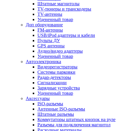
Штатные магнитолы
TV-тюнеры и транскодеры
TV-антенны
Уцененный товар
Доп оборудование
FM-антенны
USB/iPod адаптеры и кабели
Пульты ДУ
GPS антенны
Аудио/видео адаптеры
Уцененный товар
Автоэлектроника
Видеорегистраторы
Системы парковки
Радар-детекторы
Сигнализации
Зарядные устройства
Уцененный товар
Аксессуары
ISO-разъемы
Антенные ISO-разъемы
Штатные разъемы
Коммутаторы штатных кнопок на руле
Разъемы для подключения магнитол
Расходные материалы