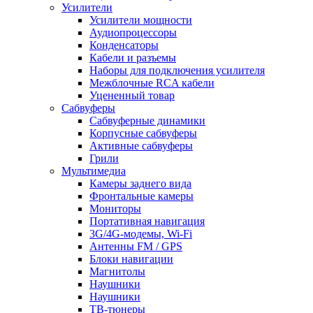
Усилители
Усилители мощности
Аудиопроцессоры
Конденсаторы
Кабели и разъемы
Наборы для подключения усилителя
Межблочные RCA кабели
Уцененный товар
Сабвуферы
Сабвуферные динамики
Корпусные сабвуферы
Активные сабвуферы
Грили
Мультимедиа
Камеры заднего вида
Фронтальные камеры
Мониторы
Портативная навигация
3G/4G-модемы, Wi-Fi
Антенны FM / GPS
Блоки навигации
Магнитолы
Наушники
Наушники
ТВ-тюнеры