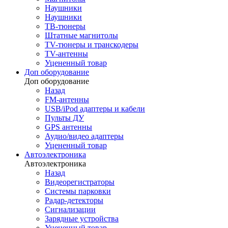
Наушники
Наушники
ТВ-тюнеры
Штатные магнитолы
TV-тюнеры и транскодеры
TV-антенны
Уцененный товар
Доп оборудование
Доп оборудование
Назад
FM-антенны
USB/iPod адаптеры и кабели
Пульты ДУ
GPS антенны
Аудио/видео адаптеры
Уцененный товар
Автоэлектроника
Автоэлектроника
Назад
Видеорегистраторы
Системы парковки
Радар-детекторы
Сигнализации
Зарядные устройства
Уцененный товар