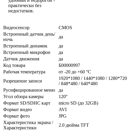
удобный и недорогой -
практически без
недостатков.
Видеосенсор
CMOS
Встроенный датчик день/
да
ночь
Встроенный динамик
да
Встроенный микрофон
да
Датчик движения
да
Код товара
Б00000997
Рабочая температура
от -20 до +60 °С
1920*1080 / 1440*1080 / 1280*720
Разрешение записи
/ 848*480 / 640*480
Русифицированное меню
да
Угол обзора камеры
120°
Формат SD/SDHC карт
micro SD (до 32GB)
Формат видео
AVI
Формат фото
JPG
Характеристика экрана /
2.0 дюйма TFT
Характеристики