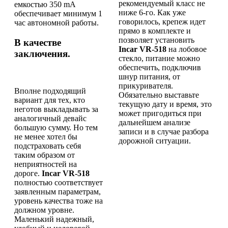
рекомендуемый класс не
емкостью 350 mА
ниже 6-го. Как уже
обеспечивает минимум 1
говорилось, крепеж идет
час автономной работы.
прямо в комплекте и
позволяет установить
В качестве
Incar VR-518
на лобовое
заключения.
стекло, питание можно
обеспечить, подключив
шнур питания, от
прикуривателя.
Вполне подходящий
Обязательно выставьте
вариант для тех, кто
текущую дату и время, это
неготов выкладывать за
может пригодиться при
аналогичный девайс
дальнейшем анализе
большую сумму. Но тем
записи и в случае разбора
не менее хотел бы
дорожной ситуации.
подстраховать себя
таким образом от
неприятностей на
дороге.
Incar VR-518
полностью соответствует
заявленным параметрам,
уровень качества тоже на
должном уровне.
Маленький надежный,