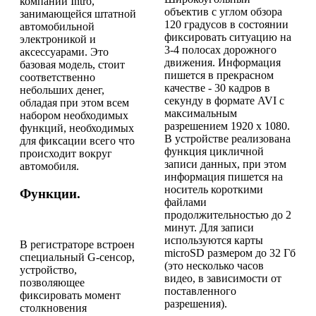
компании Intro,
объектив с углом обзора
занимающейся штатной
120 градусов в состоянии
автомобильной
фиксировать ситуацию на
электроникой и
3-4 полосах дорожного
аксессуарами. Это
движения. Информация
базовая модель, стоит
пишется в прекрасном
соответственно
качестве - 30 кадров в
небольших денег,
секунду в формате AVI с
обладая при этом всем
максимальным
набором необходимых
разрешением 1920 х 1080.
функций, необходимых
В устройстве реализована
для фиксации всего что
функция цикличной
происходит вокруг
записи данных, при этом
автомобиля.
информация пишется на
носитель короткими
Функции.
файлами
продолжительностью до 2
минут. Для записи
используются карты
В регистраторе встроен
microSD размером до 32 Гб
специальный G-сенсор,
(это несколько часов
устройство,
видео, в зависимости от
позволяющее
поставленного
фиксировать момент
разрешения).
столкновения