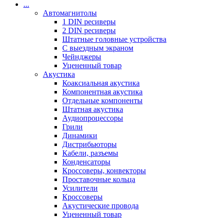
...
Автомагнитолы
1 DIN ресиверы
2 DIN ресиверы
Штатные головные устройства
С выездным экраном
Чейнджеры
Уцененный товар
Акустика
Коаксиальная акустика
Компонентная акустика
Отдельные компоненты
Штатная акустика
Аудиопроцессоры
Грили
Динамики
Дистрибьюторы
Кабели, разъемы
Конденсаторы
Кроссоверы, конвекторы
Проставочные кольца
Усилители
Кроссоверы
Акустические провода
Уцененный товар