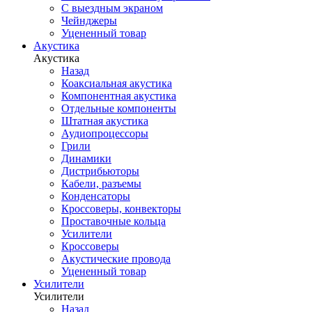
С выездным экраном
Чейнджеры
Уцененный товар
Акустика
Акустика
Назад
Коаксиальная акустика
Компонентная акустика
Отдельные компоненты
Штатная акустика
Аудиопроцессоры
Грили
Динамики
Дистрибьюторы
Кабели, разъемы
Конденсаторы
Кроссоверы, конвекторы
Проставочные кольца
Усилители
Кроссоверы
Акустические провода
Уцененный товар
Усилители
Усилители
Назад