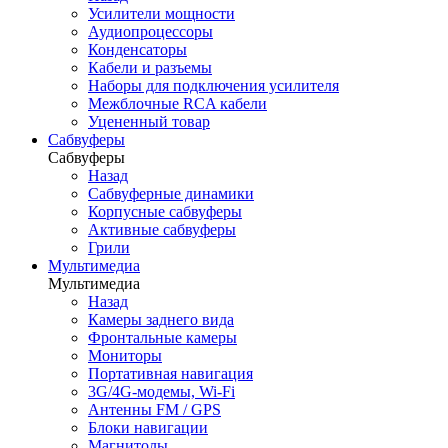
Усилители мощности
Аудиопроцессоры
Конденсаторы
Кабели и разъемы
Наборы для подключения усилителя
Межблочные RCA кабели
Уцененный товар
Сабвуферы
Сабвуферы
Назад
Сабвуферные динамики
Корпусные сабвуферы
Активные сабвуферы
Грили
Мультимедиа
Мультимедиа
Назад
Камеры заднего вида
Фронтальные камеры
Мониторы
Портативная навигация
3G/4G-модемы, Wi-Fi
Антенны FM / GPS
Блоки навигации
Магнитолы