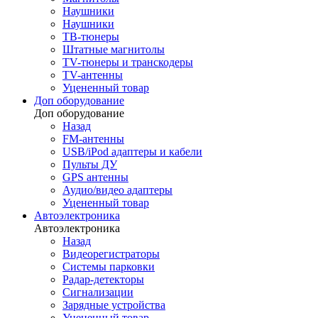
Наушники
Наушники
ТВ-тюнеры
Штатные магнитолы
TV-тюнеры и транскодеры
TV-антенны
Уцененный товар
Доп оборудование
Доп оборудование
Назад
FM-антенны
USB/iPod адаптеры и кабели
Пульты ДУ
GPS антенны
Аудио/видео адаптеры
Уцененный товар
Автоэлектроника
Автоэлектроника
Назад
Видеорегистраторы
Системы парковки
Радар-детекторы
Сигнализации
Зарядные устройства
Уцененный товар