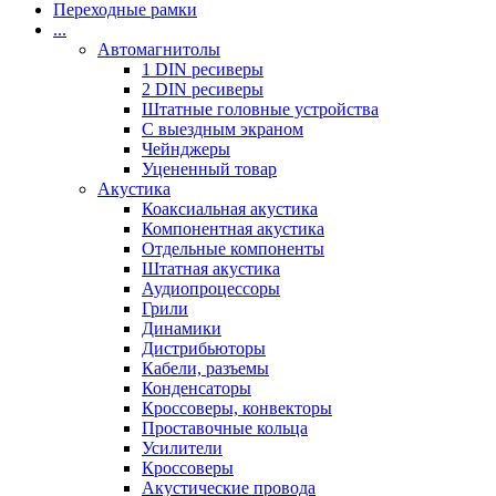
Переходные рамки
...
Автомагнитолы
1 DIN ресиверы
2 DIN ресиверы
Штатные головные устройства
С выездным экраном
Чейнджеры
Уцененный товар
Акустика
Коаксиальная акустика
Компонентная акустика
Отдельные компоненты
Штатная акустика
Аудиопроцессоры
Грили
Динамики
Дистрибьюторы
Кабели, разъемы
Конденсаторы
Кроссоверы, конвекторы
Проставочные кольца
Усилители
Кроссоверы
Акустические провода