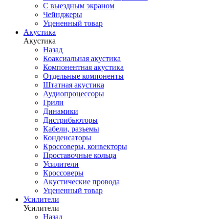
С выездным экраном
Чейнджеры
Уцененный товар
Акустика
Акустика
Назад
Коаксиальная акустика
Компонентная акустика
Отдельные компоненты
Штатная акустика
Аудиопроцессоры
Грили
Динамики
Дистрибьюторы
Кабели, разъемы
Конденсаторы
Кроссоверы, конвекторы
Проставочные кольца
Усилители
Кроссоверы
Акустические провода
Уцененный товар
Усилители
Усилители
Назад