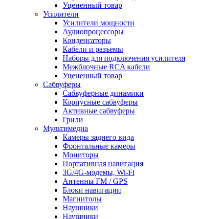
Уцененный товар
Усилители
Усилители мощности
Аудиопроцессоры
Конденсаторы
Кабели и разъемы
Наборы для подключения усилителя
Межблочные RCA кабели
Уцененный товар
Сабвуферы
Сабвуферные динамики
Корпусные сабвуферы
Активные сабвуферы
Грили
Мультимедиа
Камеры заднего вида
Фронтальные камеры
Мониторы
Портативная навигация
3G/4G-модемы, Wi-Fi
Антенны FM / GPS
Блоки навигации
Магнитолы
Наушники
Наушники