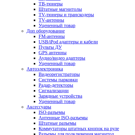
ТВ-тюнеры
Штатные магнитолы
TV-тюнеры и транскодеры
TV-антенны
Уцененный товар
Доп оборудование
FM-антенны
USB/iPod адаптеры и кабели
Пульты ДУ
GPS антенны
Аудио/видео адаптеры
Уцененный товар
Автоэлектроника
Видеорегистраторы
Системы парковки
Радар-детекторы
Сигнализации
Зарядные устройства
Уцененный товар
Аксессуары
ISO-разъемы
Антенные ISO-разъемы
Штатные разъемы
Коммутаторы штатных кнопок на руле
Разъемы для подключения магнитол