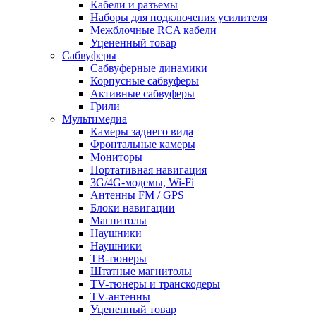
Кабели и разъемы
Наборы для подключения усилителя
Межблочные RCA кабели
Уцененный товар
Сабвуферы
Сабвуферные динамики
Корпусные сабвуферы
Активные сабвуферы
Грили
Мультимедиа
Камеры заднего вида
Фронтальные камеры
Мониторы
Портативная навигация
3G/4G-модемы, Wi-Fi
Антенны FM / GPS
Блоки навигации
Магнитолы
Наушники
Наушники
ТВ-тюнеры
Штатные магнитолы
TV-тюнеры и транскодеры
TV-антенны
Уцененный товар