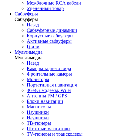
Межблочные RCA кабели
Уцененный товар
Сабвуферы
Сабвуферы
Назад
Сабвуферные динамики
Корпусные сабвуферы
Активные сабвуферы
Грили
Мультимедиа
Мультимедиа
Назад
Камеры заднего вида
Фронтальные камеры
Мониторы
Портативная навигация
3G/4G-модемы, Wi-Fi
Антенны FM / GPS
Блоки навигации
Магнитолы
Наушники
Наушники
ТВ-тюнеры
Штатные магнитолы
TV-тюнеры и транскодеры