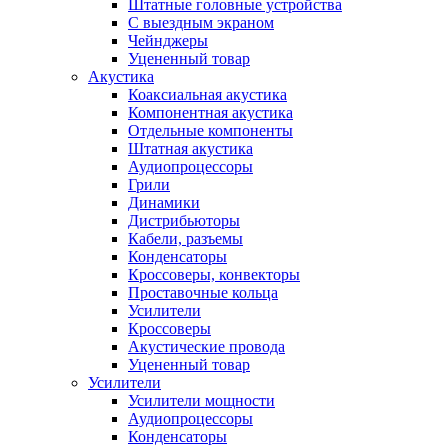
Штатные головные устройства
С выездным экраном
Чейнджеры
Уцененный товар
Акустика
Коаксиальная акустика
Компонентная акустика
Отдельные компоненты
Штатная акустика
Аудиопроцессоры
Грили
Динамики
Дистрибьюторы
Кабели, разъемы
Конденсаторы
Кроссоверы, конвекторы
Проставочные кольца
Усилители
Кроссоверы
Акустические провода
Уцененный товар
Усилители
Усилители мощности
Аудиопроцессоры
Конденсаторы