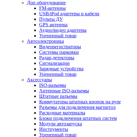
Доп оборудование
FM-антенны
USB/iPod адаптеры и кабели
Пульты ДУ
GPS антенны
Аудио/видео адаптеры
Уцененный товар
Автоэлектроника
Видеорегистраторы
Системы парковки
Радар-детекторы
Сигнализации
Зарядные устройства
Уцененный товар
Аксессуары
ISO-разъемы
Антенные ISO-разъемы
Штатные разъемы
Коммутаторы штатных кнопок на руле
Разъемы для подключения магнитол
Расходные материалы
Блоки подключения штатных систем
Модули автозапуска
Инструменты
Уцененный товар