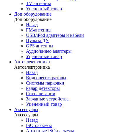
TV-антенны
Уцененный товар
Доп оборудование
Доп оборудование
Назад
FM-антенны
USB/iPod адаптеры и кабели
Пульты ДУ
GPS антенны
Аудио/видео адаптеры
Уцененный товар
Автоэлектроника
Автоэлектроника
Назад
Видеорегистраторы
Системы парковки
Радар-детекторы
Сигнализации
Зарядные устройства
Уцененный товар
Аксессуары
Аксессуары
Назад
ISO-разъемы
Антенные ISO-разъемы