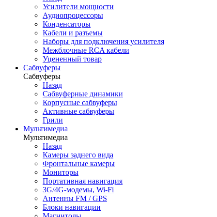
Усилители мощности
Аудиопроцессоры
Конденсаторы
Кабели и разъемы
Наборы для подключения усилителя
Межблочные RCA кабели
Уцененный товар
Сабвуферы
Сабвуферы
Назад
Сабвуферные динамики
Корпусные сабвуферы
Активные сабвуферы
Грили
Мультимедиа
Мультимедиа
Назад
Камеры заднего вида
Фронтальные камеры
Мониторы
Портативная навигация
3G/4G-модемы, Wi-Fi
Антенны FM / GPS
Блоки навигации
Магнитолы