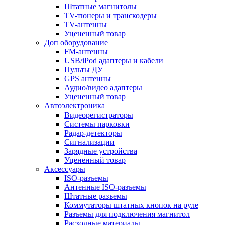
Штатные магнитолы
TV-тюнеры и транскодеры
TV-антенны
Уцененный товар
Доп оборудование
FM-антенны
USB/iPod адаптеры и кабели
Пульты ДУ
GPS антенны
Аудио/видео адаптеры
Уцененный товар
Автоэлектроника
Видеорегистраторы
Системы парковки
Радар-детекторы
Сигнализации
Зарядные устройства
Уцененный товар
Аксессуары
ISO-разъемы
Антенные ISO-разъемы
Штатные разъемы
Коммутаторы штатных кнопок на руле
Разъемы для подключения магнитол
Расходные материалы