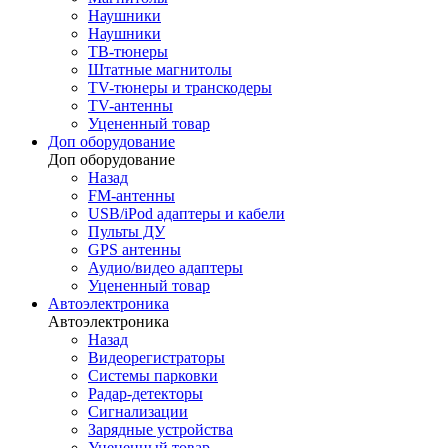
Наушники
Наушники
ТВ-тюнеры
Штатные магнитолы
TV-тюнеры и транскодеры
TV-антенны
Уцененный товар
Доп оборудование
Доп оборудование
Назад
FM-антенны
USB/iPod адаптеры и кабели
Пульты ДУ
GPS антенны
Аудио/видео адаптеры
Уцененный товар
Автоэлектроника
Автоэлектроника
Назад
Видеорегистраторы
Системы парковки
Радар-детекторы
Сигнализации
Зарядные устройства
Уцененный товар