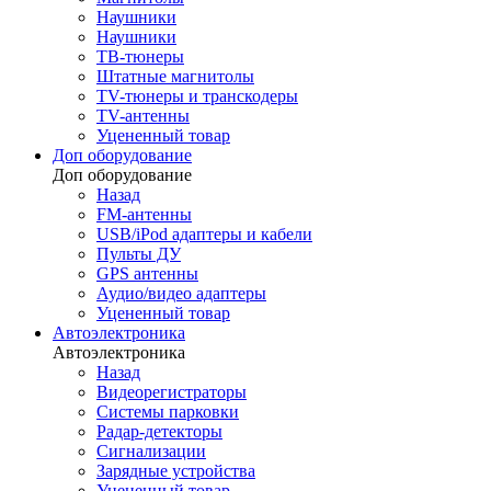
Наушники
Наушники
ТВ-тюнеры
Штатные магнитолы
TV-тюнеры и транскодеры
TV-антенны
Уцененный товар
Доп оборудование
Доп оборудование
Назад
FM-антенны
USB/iPod адаптеры и кабели
Пульты ДУ
GPS антенны
Аудио/видео адаптеры
Уцененный товар
Автоэлектроника
Автоэлектроника
Назад
Видеорегистраторы
Системы парковки
Радар-детекторы
Сигнализации
Зарядные устройства
Уцененный товар