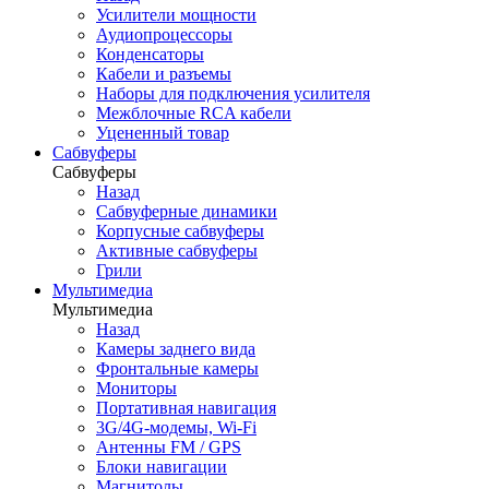
Усилители мощности
Аудиопроцессоры
Конденсаторы
Кабели и разъемы
Наборы для подключения усилителя
Межблочные RCA кабели
Уцененный товар
Сабвуферы
Сабвуферы
Назад
Сабвуферные динамики
Корпусные сабвуферы
Активные сабвуферы
Грили
Мультимедиа
Мультимедиа
Назад
Камеры заднего вида
Фронтальные камеры
Мониторы
Портативная навигация
3G/4G-модемы, Wi-Fi
Антенны FM / GPS
Блоки навигации
Магнитолы