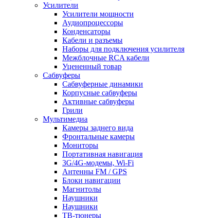
Усилители
Усилители мощности
Аудиопроцессоры
Конденсаторы
Кабели и разъемы
Наборы для подключения усилителя
Межблочные RCA кабели
Уцененный товар
Сабвуферы
Сабвуферные динамики
Корпусные сабвуферы
Активные сабвуферы
Грили
Мультимедиа
Камеры заднего вида
Фронтальные камеры
Мониторы
Портативная навигация
3G/4G-модемы, Wi-Fi
Антенны FM / GPS
Блоки навигации
Магнитолы
Наушники
Наушники
ТВ-тюнеры