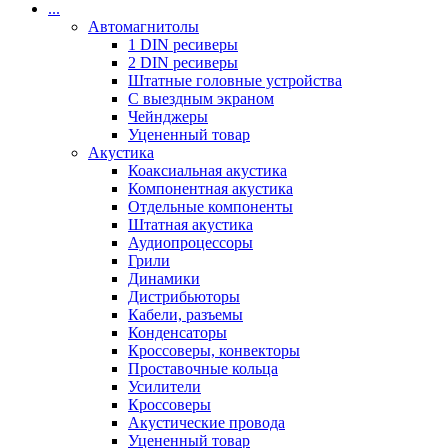
...
Автомагнитолы
1 DIN ресиверы
2 DIN ресиверы
Штатные головные устройства
С выездным экраном
Чейнджеры
Уцененный товар
Акустика
Коаксиальная акустика
Компонентная акустика
Отдельные компоненты
Штатная акустика
Аудиопроцессоры
Грили
Динамики
Дистрибьюторы
Кабели, разъемы
Конденсаторы
Кроссоверы, конвекторы
Проставочные кольца
Усилители
Кроссоверы
Акустические провода
Уцененный товар