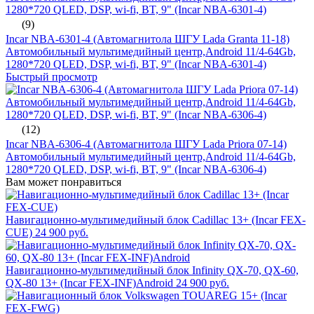
(9)
Incar NBA-6301-4 (Автомагнитола ШГУ Lada Granta 11-18)
Автомобильный мультимедийный центр,Android 11/4-64Gb,
1280*720 QLED, DSP, wi-fi, BT, 9" (Incar NBA-6301-4)
Быстрый просмотр
(12)
Incar NBA-6306-4 (Автомагнитола ШГУ Lada Priora 07-14)
Автомобильный мультимедийный центр,Android 11/4-64Gb,
1280*720 QLED, DSP, wi-fi, BT, 9" (Incar NBA-6306-4)
Вам может понравиться
Навигационно-мультимедийный блок Cadillac 13+ (Incar FEX-
CUE)
24 900 руб.
Навигационно-мультимедийный блок Infinity QX-70, QX-60,
QX-80 13+ (Incar FEX-INF)Android
24 900 руб.