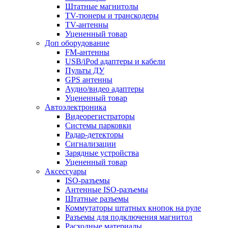
Штатные магнитолы
TV-тюнеры и транскодеры
TV-антенны
Уцененный товар
Доп оборудование
FM-антенны
USB/iPod адаптеры и кабели
Пульты ДУ
GPS антенны
Аудио/видео адаптеры
Уцененный товар
Автоэлектроника
Видеорегистраторы
Системы парковки
Радар-детекторы
Сигнализации
Зарядные устройства
Уцененный товар
Аксессуары
ISO-разъемы
Антенные ISO-разъемы
Штатные разъемы
Коммутаторы штатных кнопок на руле
Разъемы для подключения магнитол
Расходные материалы