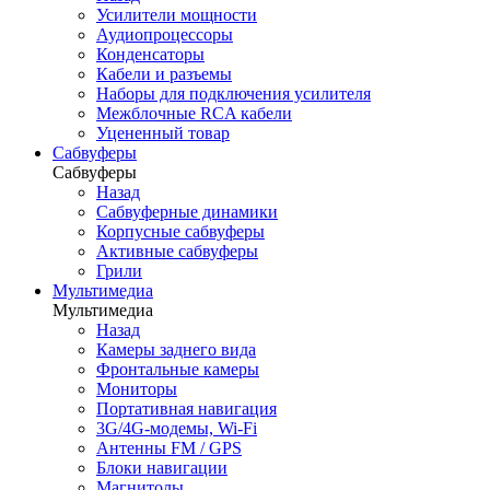
Усилители мощности
Аудиопроцессоры
Конденсаторы
Кабели и разъемы
Наборы для подключения усилителя
Межблочные RCA кабели
Уцененный товар
Сабвуферы
Сабвуферы
Назад
Сабвуферные динамики
Корпусные сабвуферы
Активные сабвуферы
Грили
Мультимедиа
Мультимедиа
Назад
Камеры заднего вида
Фронтальные камеры
Мониторы
Портативная навигация
3G/4G-модемы, Wi-Fi
Антенны FM / GPS
Блоки навигации
Магнитолы