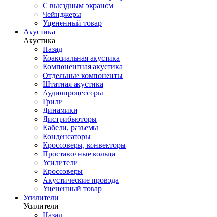
С выездным экраном
Чейнджеры
Уцененный товар
Акустика
Акустика
Назад
Коаксиальная акустика
Компонентная акустика
Отдельные компоненты
Штатная акустика
Аудиопроцессоры
Грили
Динамики
Дистрибьюторы
Кабели, разъемы
Конденсаторы
Кроссоверы, конвекторы
Проставочные кольца
Усилители
Кроссоверы
Акустические провода
Уцененный товар
Усилители
Усилители
Назад