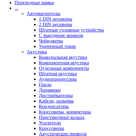
Переходные рамки
...
Автомагнитолы
1 DIN ресиверы
2 DIN ресиверы
Штатные головные устройства
С выездным экраном
Чейнджеры
Уцененный товар
Акустика
Коаксиальная акустика
Компонентная акустика
Отдельные компоненты
Штатная акустика
Аудиопроцессоры
Грили
Динамики
Дистрибьюторы
Кабели, разъемы
Конденсаторы
Кроссоверы, конвекторы
Проставочные кольца
Усилители
Кроссоверы
Акустические провода