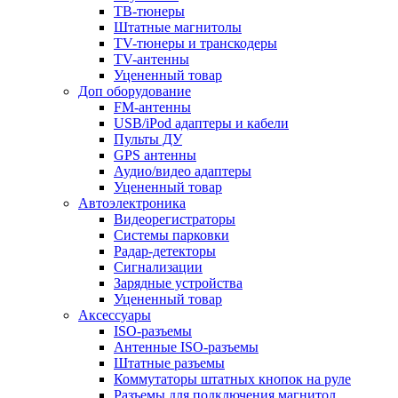
ТВ-тюнеры
Штатные магнитолы
TV-тюнеры и транскодеры
TV-антенны
Уцененный товар
Доп оборудование
FM-антенны
USB/iPod адаптеры и кабели
Пульты ДУ
GPS антенны
Аудио/видео адаптеры
Уцененный товар
Автоэлектроника
Видеорегистраторы
Системы парковки
Радар-детекторы
Сигнализации
Зарядные устройства
Уцененный товар
Аксессуары
ISO-разъемы
Антенные ISO-разъемы
Штатные разъемы
Коммутаторы штатных кнопок на руле
Разъемы для подключения магнитол