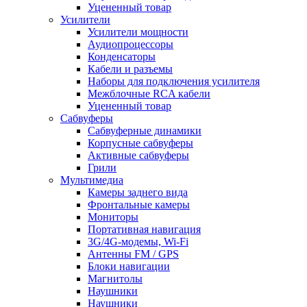
Уцененный товар
Усилители
Усилители мощности
Аудиопроцессоры
Конденсаторы
Кабели и разъемы
Наборы для подключения усилителя
Межблочные RCA кабели
Уцененный товар
Сабвуферы
Сабвуферные динамики
Корпусные сабвуферы
Активные сабвуферы
Грили
Мультимедиа
Камеры заднего вида
Фронтальные камеры
Мониторы
Портативная навигация
3G/4G-модемы, Wi-Fi
Антенны FM / GPS
Блоки навигации
Магнитолы
Наушники
Наушники