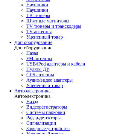
Наушники
Наушники
ТВ-тюнеры
Штатные магнитолы
TV-тюнеры и транскодеры
TV-антенны
Уцененный товар
Доп оборудование
Доп оборудование
Назад
FM-антенны
USB/iPod адаптеры и кабели
Пульты ДУ
GPS антенны
Аудио/видео адаптеры
Уцененный товар
Автоэлектроника
Автоэлектроника
Назад
Видеорегистраторы
Системы парковки
Радар-детекторы
Сигнализации
Зарядные устройства
Уцененный товар