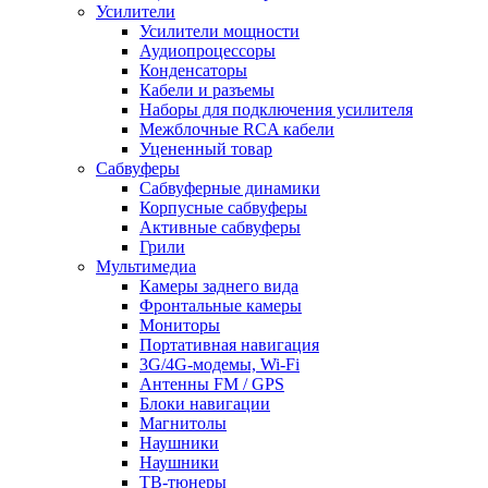
Усилители
Усилители мощности
Аудиопроцессоры
Конденсаторы
Кабели и разъемы
Наборы для подключения усилителя
Межблочные RCA кабели
Уцененный товар
Сабвуферы
Сабвуферные динамики
Корпусные сабвуферы
Активные сабвуферы
Грили
Мультимедиа
Камеры заднего вида
Фронтальные камеры
Мониторы
Портативная навигация
3G/4G-модемы, Wi-Fi
Антенны FM / GPS
Блоки навигации
Магнитолы
Наушники
Наушники
ТВ-тюнеры