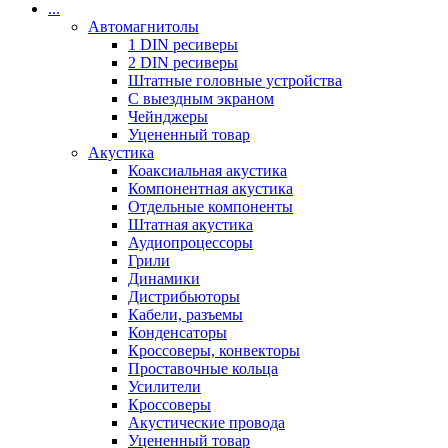
...
Автомагнитолы
1 DIN ресиверы
2 DIN ресиверы
Штатные головные устройства
С выездным экраном
Чейнджеры
Уцененный товар
Акустика
Коаксиальная акустика
Компонентная акустика
Отдельные компоненты
Штатная акустика
Аудиопроцессоры
Грили
Динамики
Дистрибьюторы
Кабели, разъемы
Конденсаторы
Кроссоверы, конвекторы
Проставочные кольца
Усилители
Кроссоверы
Акустические провода
Уцененный товар