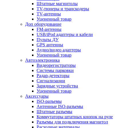
Штатные магнитолы
TV-тюнеры и транскодеры
TV-антенны
Уцененный товар
Доп оборудование
FM-антенны
USB/iPod адаптеры и кабели
Пульты ДУ
GPS антенны
Аудио/видео адаптеры
Уцененный товар
Автоэлектроника
Видеорегистраторы
Системы парковки
Радар-детекторы
Сигнализации
Зарядные устройства
Уцененный товар
Аксессуары
ISO-разъемы
Антенные ISO-разъемы
Штатные разъемы
Коммутаторы штатных кнопок на руле
Разъемы для подключения магнитол
Расходные материалы