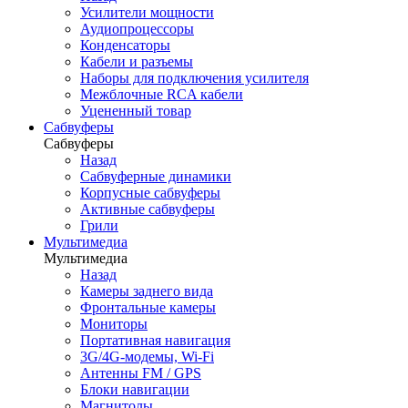
Усилители мощности
Аудиопроцессоры
Конденсаторы
Кабели и разъемы
Наборы для подключения усилителя
Межблочные RCA кабели
Уцененный товар
Сабвуферы
Сабвуферы
Назад
Сабвуферные динамики
Корпусные сабвуферы
Активные сабвуферы
Грили
Мультимедиа
Мультимедиа
Назад
Камеры заднего вида
Фронтальные камеры
Мониторы
Портативная навигация
3G/4G-модемы, Wi-Fi
Антенны FM / GPS
Блоки навигации
Магнитолы