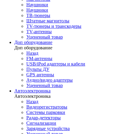
Наушники
Наушники
ТВ-тюнеры
Штатные магнитолы
TV-тюнеры и транскодеры
TV-антенны
Уцененный товар
Доп оборудование
Доп оборудование
Назад
FM-антенны
USB/iPod адаптеры и кабели
Пульты ДУ
GPS антенны
Аудио/видео адаптеры
Уцененный товар
Автоэлектроника
Автоэлектроника
Назад
Видеорегистраторы
Системы парковки
Радар-детекторы
Сигнализации
Зарядные устройства
Уцененный товар