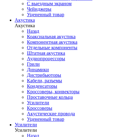
С выездным экраном
Чейнджеры
Уцененный товар
Акустика
Акустика
Назад
Коаксиальная акустика
Компонентная акустика
Отдельные компоненты
Штатная акустика
Аудиопроцессоры
Грили
Динамики
Дистрибьюторы
Кабели, разъемы
Конденсаторы
Кроссоверы, конвекторы
Проставочные кольца
Усилители
Кроссоверы
Акустические провода
Уцененный товар
Усилители
Усилители
Назад