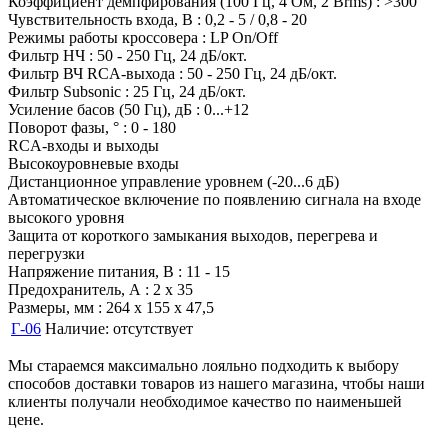
Коэффициент демпфирования (100 Гц, 4 Ом, 2 Вrms) : >300
Чувствительность входа, В : 0,2 - 5 / 0,8 - 20
Режимы работы кроссовера : LP On/Off
Фильтр НЧ : 50 - 250 Гц, 24 дБ/окт.
Фильтр ВЧ RCA-выхода : 50 - 250 Гц, 24 дБ/окт.
Фильтр Subsonic : 25 Гц, 24 дБ/окт.
Усиление басов (50 Гц), дБ : 0...+12
Поворот фазы, ° : 0 - 180
RCA-входы и выходы
Высокоуровневые входы
Дистанционное управление уровнем (-20...6 дБ)
Автоматическое включение по появлению сигнала на входе
высокого уровня
Защита от короткого замыкания выходов, перегрева и
перегрузки
Напряжение питания, В : 11 - 15
Предохранитель, А : 2 x 35
Размеры, мм : 264 x 155 x 47,5
Г-06
Наличие:
отсутствует
Мы стараемся максимально лояльно подходить к выбору
способов доставки товаров из нашего магазина, чтобы наши
клиенты получали необходимое качество по наименьшей
цене.