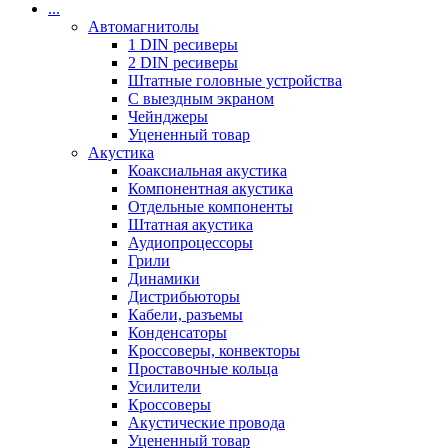
...
Автомагнитолы
1 DIN ресиверы
2 DIN ресиверы
Штатные головные устройства
С выездным экраном
Чейнджеры
Уцененный товар
Акустика
Коаксиальная акустика
Компонентная акустика
Отдельные компоненты
Штатная акустика
Аудиопроцессоры
Грили
Динамики
Дистрибьюторы
Кабели, разъемы
Конденсаторы
Кроссоверы, конвекторы
Проставочные кольца
Усилители
Кроссоверы
Акустические провода
Уцененный товар