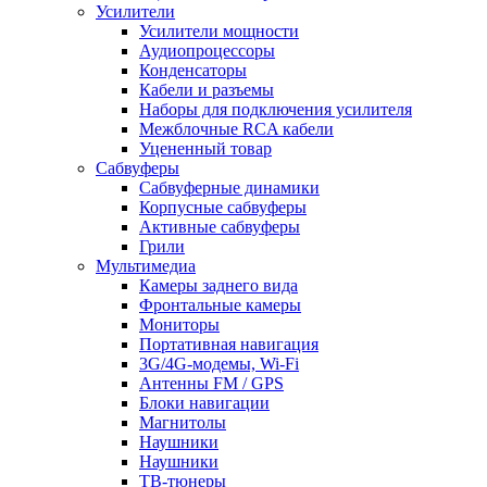
Усилители
Усилители мощности
Аудиопроцессоры
Конденсаторы
Кабели и разъемы
Наборы для подключения усилителя
Межблочные RCA кабели
Уцененный товар
Сабвуферы
Сабвуферные динамики
Корпусные сабвуферы
Активные сабвуферы
Грили
Мультимедиа
Камеры заднего вида
Фронтальные камеры
Мониторы
Портативная навигация
3G/4G-модемы, Wi-Fi
Антенны FM / GPS
Блоки навигации
Магнитолы
Наушники
Наушники
ТВ-тюнеры