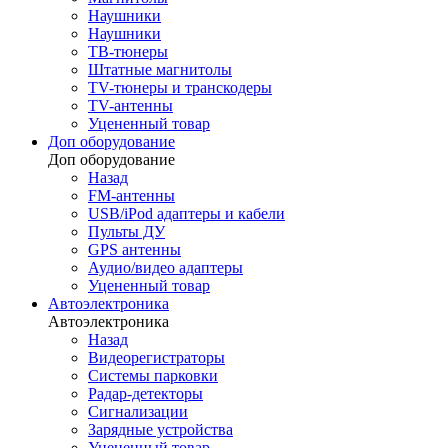
Наушники
Наушники
ТВ-тюнеры
Штатные магнитолы
TV-тюнеры и транскодеры
TV-антенны
Уцененный товар
Доп оборудование
Доп оборудование
Назад
FM-антенны
USB/iPod адаптеры и кабели
Пульты ДУ
GPS антенны
Аудио/видео адаптеры
Уцененный товар
Автоэлектроника
Автоэлектроника
Назад
Видеорегистраторы
Системы парковки
Радар-детекторы
Сигнализации
Зарядные устройства
Уцененный товар