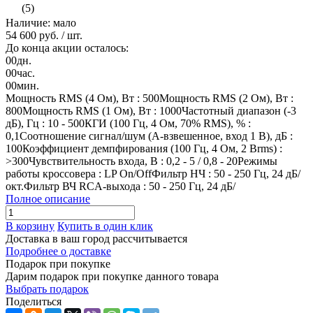
(5)
Наличие: мало
54 600 руб.
/ шт.
До конца акции осталось:
00
дн.
00
час.
00
мин.
Мощность RMS (4 Ом), Вт : 500Мощность RMS (2 Ом), Вт :
800Мощность RMS (1 Ом), Вт : 1000Частотный диапазон (-3
дБ), Гц : 10 - 500КГИ (100 Гц, 4 Ом, 70% RMS), % :
0,1Соотношение сигнал/шум (А-взвешенное, вход 1 В), дБ :
100Коэффициент демпфирования (100 Гц, 4 Ом, 2 Вrms) :
>300Чувствительность входа, В : 0,2 - 5 / 0,8 - 20Режимы
работы кроссовера : LP On/OffФильтр НЧ : 50 - 250 Гц, 24 дБ/
окт.Фильтр ВЧ RCA-выхода : 50 - 250 Гц, 24 дБ/
Полное описание
В корзину
Купить в один клик
Доставка в ваш город
рассчитывается
Подробнее о доставке
Подарок при покупке
Дарим подарок при покупке данного товара
Выбрать подарок
Поделиться