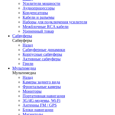
Усилители мощности
Аудиопроцессоры
Конденсаторы
Кабели и разъемы
Наборы для подключения усилителя
Межблочные RCA кабели
Уцененный товар
Сабвуферы
Сабвуферы
Назад
Сабвуферные динамики
Корпусные сабвуферы
Активные сабвуферы
Грили
Мультимедиа
Мультимедиа
Назад
Камеры заднего вида
Фронтальные камеры
Мониторы
Портативная навигация
3G/4G-модемы, Wi-Fi
Антенны FM / GPS
Блоки навигации
Магнитолы