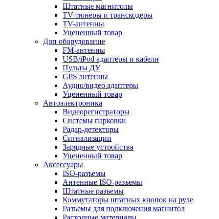
Штатные магнитолы
TV-тюнеры и транскодеры
TV-антенны
Уцененный товар
Доп оборудование
FM-антенны
USB/iPod адаптеры и кабели
Пульты ДУ
GPS антенны
Аудио/видео адаптеры
Уцененный товар
Автоэлектроника
Видеорегистраторы
Системы парковки
Радар-детекторы
Сигнализации
Зарядные устройства
Уцененный товар
Аксессуары
ISO-разъемы
Антенные ISO-разъемы
Штатные разъемы
Коммутаторы штатных кнопок на руле
Разъемы для подключения магнитол
Расходные материалы