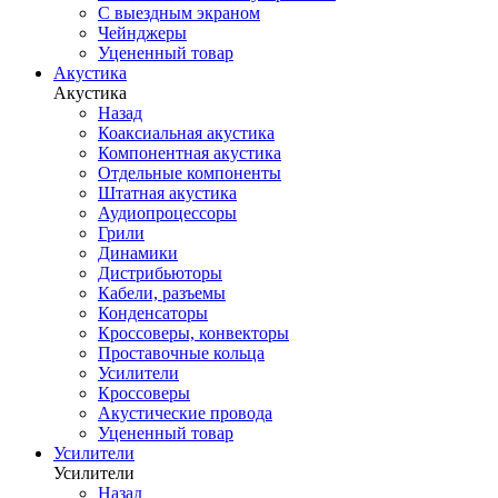
С выездным экраном
Чейнджеры
Уцененный товар
Акустика
Акустика
Назад
Коаксиальная акустика
Компонентная акустика
Отдельные компоненты
Штатная акустика
Аудиопроцессоры
Грили
Динамики
Дистрибьюторы
Кабели, разъемы
Конденсаторы
Кроссоверы, конвекторы
Проставочные кольца
Усилители
Кроссоверы
Акустические провода
Уцененный товар
Усилители
Усилители
Назад