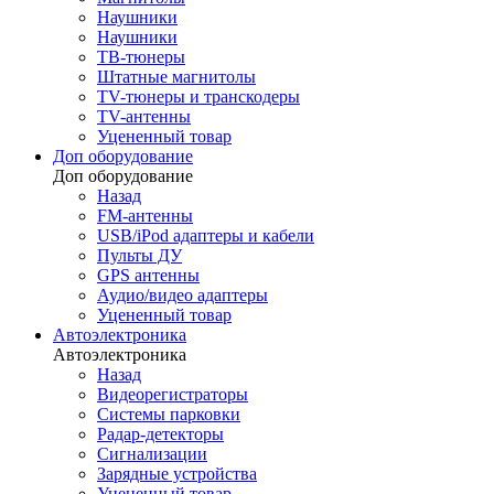
Наушники
Наушники
ТВ-тюнеры
Штатные магнитолы
TV-тюнеры и транскодеры
TV-антенны
Уцененный товар
Доп оборудование
Доп оборудование
Назад
FM-антенны
USB/iPod адаптеры и кабели
Пульты ДУ
GPS антенны
Аудио/видео адаптеры
Уцененный товар
Автоэлектроника
Автоэлектроника
Назад
Видеорегистраторы
Системы парковки
Радар-детекторы
Сигнализации
Зарядные устройства
Уцененный товар