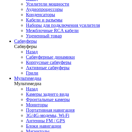
Усилители мощности
Аудиопроцессоры
Конденсаторы
Кабели и разъемы
Наборы для подключения усилителя
Межблочные RCA кабели
Уцененный товар
Сабвуферы
Сабвуферы
Назад
Сабвуферные динамики
Корпусные сабвуферы
Активные сабвуферы
Грили
Мультимедиа
Мультимедиа
Назад
Камеры заднего вида
Фронтальные камеры
Мониторы
Портативная навигация
3G/4G-модемы, Wi-Fi
Антенны FM / GPS
Блоки навигации
Магнитолы