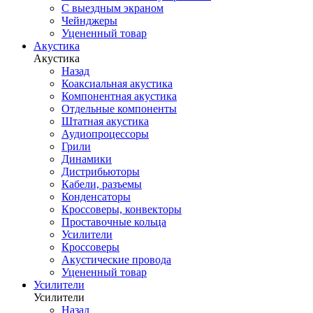
С выездным экраном
Чейнджеры
Уцененный товар
Акустика
Акустика
Назад
Коаксиальная акустика
Компонентная акустика
Отдельные компоненты
Штатная акустика
Аудиопроцессоры
Грили
Динамики
Дистрибьюторы
Кабели, разъемы
Конденсаторы
Кроссоверы, конвекторы
Проставочные кольца
Усилители
Кроссоверы
Акустические провода
Уцененный товар
Усилители
Усилители
Назад