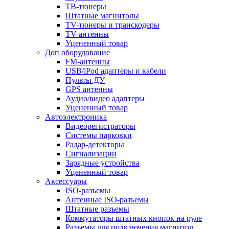
ТВ-тюнеры
Штатные магнитолы
TV-тюнеры и транскодеры
TV-антенны
Уцененный товар
Доп оборудование
FM-антенны
USB/iPod адаптеры и кабели
Пульты ДУ
GPS антенны
Аудио/видео адаптеры
Уцененный товар
Автоэлектроника
Видеорегистраторы
Системы парковки
Радар-детекторы
Сигнализации
Зарядные устройства
Уцененный товар
Аксессуары
ISO-разъемы
Антенные ISO-разъемы
Штатные разъемы
Коммутаторы штатных кнопок на руле
Разъемы для подключения магнитол