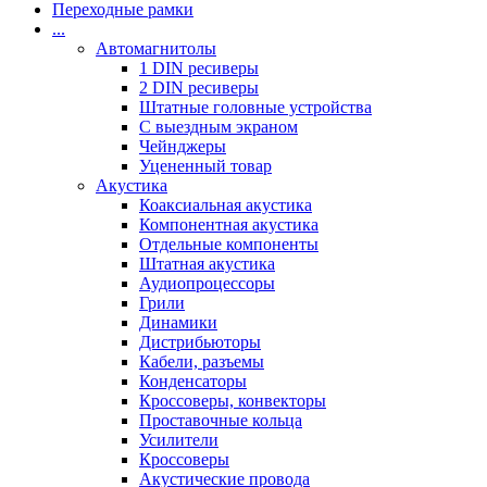
Переходные рамки
...
Автомагнитолы
1 DIN ресиверы
2 DIN ресиверы
Штатные головные устройства
С выездным экраном
Чейнджеры
Уцененный товар
Акустика
Коаксиальная акустика
Компонентная акустика
Отдельные компоненты
Штатная акустика
Аудиопроцессоры
Грили
Динамики
Дистрибьюторы
Кабели, разъемы
Конденсаторы
Кроссоверы, конвекторы
Проставочные кольца
Усилители
Кроссоверы
Акустические провода