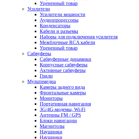
Уцененный товар
Усилители
Усилители мощности
Аудиопроцессоры
Конденсаторы
Кабели и разъемы
Наборы для подключения усилителя
Межблочные RCA кабели
Уцененный товар
Сабвуферы
Сабвуферные динамики
Корпусные сабвуферы
Активные сабвуферы
Грили
Мультимедиа
Камеры заднего вида
Фронтальные камеры
Мониторы
Портативная навигация
3G/4G-модемы, Wi-Fi
Антенны FM / GPS
Блоки навигации
Магнитолы
Наушники
Наушники